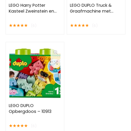
LEGO Harry Potter
LEGO DUPLO Truck &
Kasteel Zweinstein en
Graafmachine met
terrein Grote Set – 76419
rupsbanden – 10931
★
★
★
★
★
★
★
★
★
★
(6)
(6)
LEGO DUPLO
Opbergdoos – 10913
★
★
★
★
★
(6)