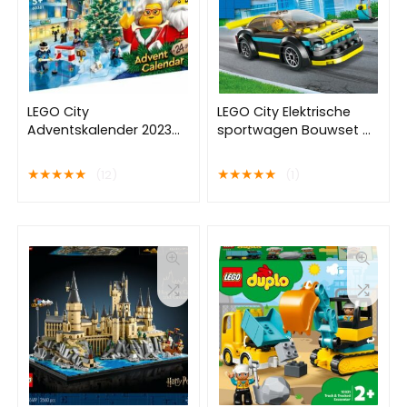
LEGO City
LEGO City Elektrische
Adventskalender 2023
sportwagen Bouwset –
met 24 Cadeautjes –
60383
60381
★
★
★
★
★
★
★
★
★
★
(12)
(1)