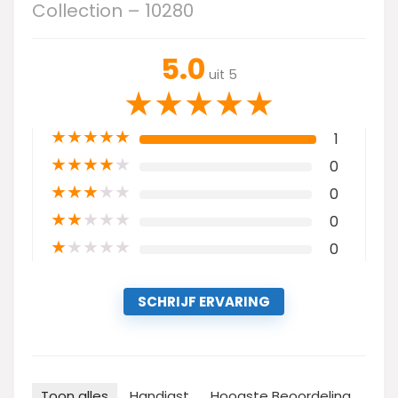
Collection – 10280
5.0
uit 5
★
★
★
★
★
★
★
★
★
★
1
★
★
★
★
★
0
★
★
★
★
★
0
★
★
★
★
★
0
★
★
★
★
★
0
SCHRIJF ERVARING
Toon alles
Handigst
Hoogste Beoordeling