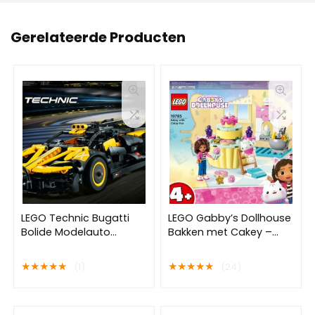
Gerelateerde Producten
LEGO Technic Bugatti
LEGO Gabby’s Dollhouse
Bolide Modelauto
Bakken met Cakey –
Bouwpakket – 42151
10785
★
★
★
★
★
★
★
★
★
★
(1)
(24)