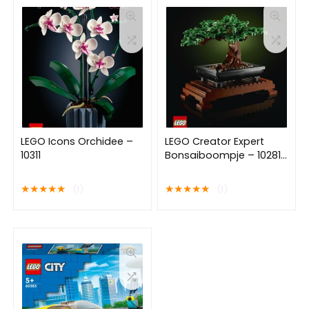
LEGO Icons Orchidee –
LEGO Creator Expert
10311
Bonsaiboompje – 10281
– Botanical Collection
★
★
★
★
★
★
★
★
★
★
(1)
(1)