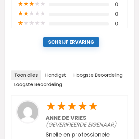
★
★
★
★
★
0
★
★
★
★
★
0
★
★
★
★
★
0
SCHRIJF ERVARING
Toon alles
Handigst
Hoogste Beoordeling
Laagste Beoordeling
★
★
★
★
★
ANNE DE VRIES
(GEVERIFIEERDE EIGENAAR)
Snelle en professionele