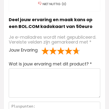
NIET NUTTIG
(
0
)
Deel jouw ervaring en maak kans op
een BOL.COM kadokaart van 50euro
Je e-mailadres wordt niet gepubliceerd.
Vereiste velden zijn gemarkeerd met
*
Jouw Ervaring
1
2 van
3 van de 5
4 van de 5
5 van de 5
Wat is jouw ervaring met dit product?
va
de 5
sterren
sterren
sterren
*
n
sterren
de
5
ste
rre
n