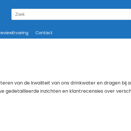
Search
for:
ReviewErvaring
Contact
eteren van de kwaliteit van ons drinkwater en dragen bij 
 we gedetailleerde inzichten en klantrecensies over vers