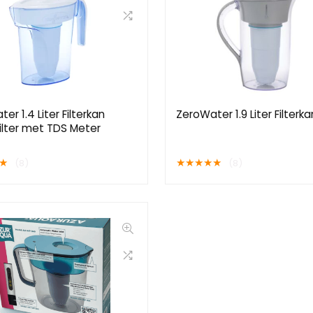
er 1.4 Liter Filterkan
ZeroWater 1.9 Liter Filterka
ilter met TDS Meter
★
★
★
★
★
★
(8)
(8)