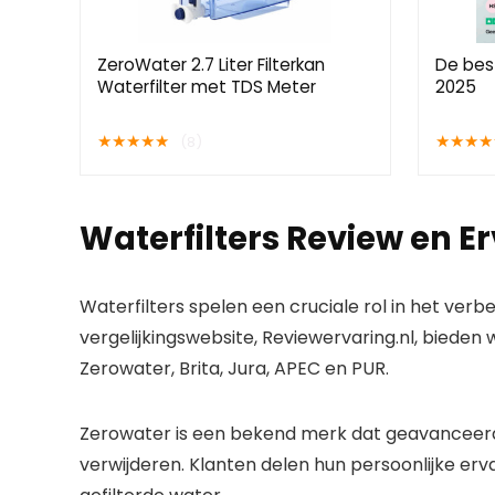
ZeroWater 2.7 Liter Filterkan
De bes
Waterfilter met TDS Meter
2025
★
★
★
★
★
★
★
★
★
(8)
Waterfilters Review en E
Waterfilters spelen een cruciale rol in het verb
vergelijkingswebsite, Reviewervaring.nl, bieden
Zerowater, Brita, Jura, APEC en PUR.
Zerowater is een bekend merk dat geavanceerde
verwijderen. Klanten delen hun persoonlijke erv