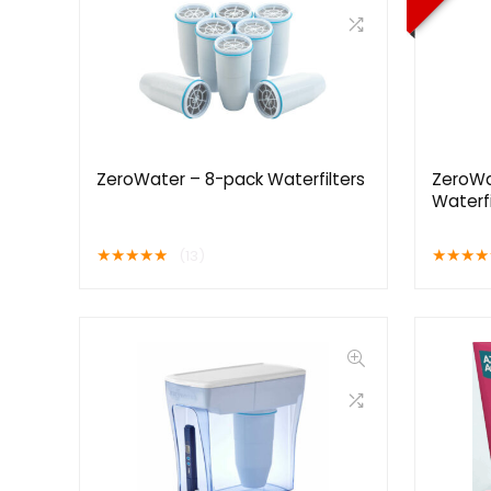
ZeroWater – 8-pack Waterfilters
ZeroWat
Waterf
★
★
★
★
★
★
★
★
★
(13)