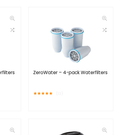
filters
ZeroWater – 4-pack Waterfilters
★
★
★
★
★
(13)