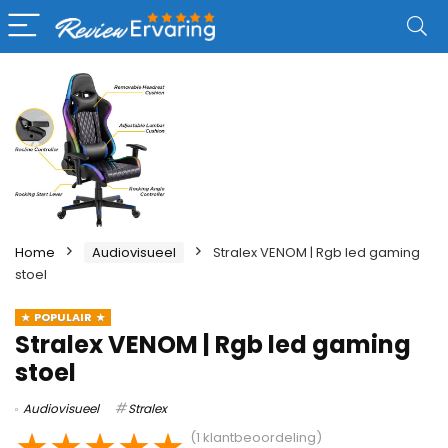
Home
Audiovisueel
Stralex VENOM | Rgb led gaming
stoel
POPULAIR
Stralex VENOM | Rgb led gaming
stoel
Audiovisueel
Stralex
★
★
★
★
★
(
1
klantbeoordeling)