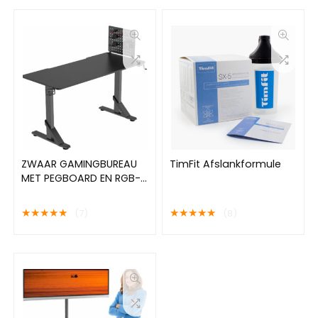
ZWAAR GAMINGBUREAU
TimFit Afslankformule
MET PEGBOARD EN RGB-
VERLICHTING
★
★
★
★
★
★
★
★
★
★
(7)
(8)