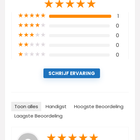
★
★
★
★
★
★
★
★
★
★
1
★
★
★
★
★
0
★
★
★
★
★
0
★
★
★
★
★
0
★
★
★
★
★
0
SCHRIJF ERVARING
Toon alles
Handigst
Hoogste Beoordeling
Laagste Beoordeling
★
★
★
★
★