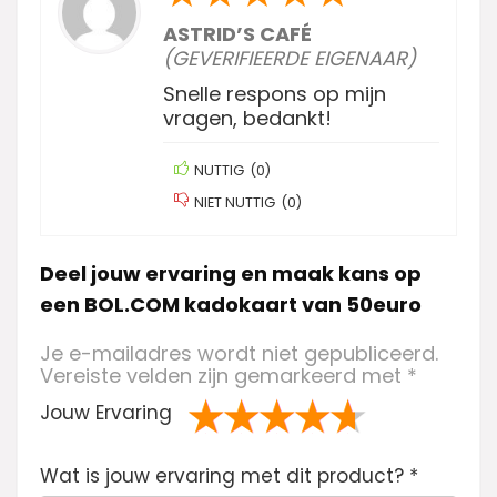
ASTRID’S CAFÉ
(GEVERIFIEERDE EIGENAAR)
Snelle respons op mijn
vragen, bedankt!
NUTTIG
(
0
)
NIET NUTTIG
(
0
)
Deel jouw ervaring en maak kans op
een BOL.COM kadokaart van 50euro
Je e-mailadres wordt niet gepubliceerd.
Vereiste velden zijn gemarkeerd met
*
Jouw Ervaring
1
2 van
3 van de 5
4 van de 5
5 van de 5
Wat is jouw ervaring met dit product?
va
de 5
sterren
sterren
sterren
*