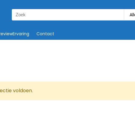
Search
Al
for:
ReviewErvaring
Contact
ectie voldoen.