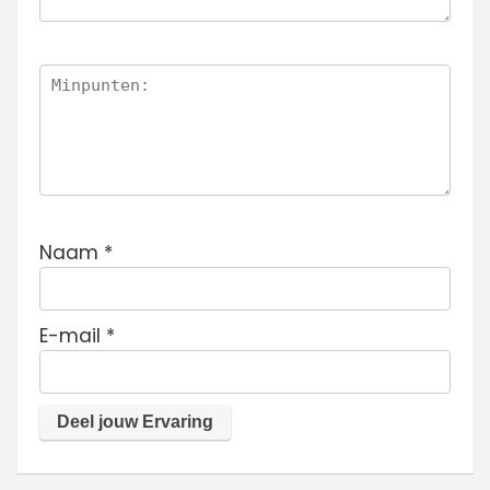
Naam
*
E-mail
*