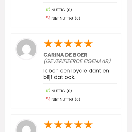
NUTTIG
(
0
)
NIET NUTTIG
(
0
)
★
★
★
★
★
CARINA DE BOER
(GEVERIFIEERDE EIGENAAR)
Ik ben een loyale klant en
blijf dat ook.
NUTTIG
(
0
)
NIET NUTTIG
(
0
)
★
★
★
★
★