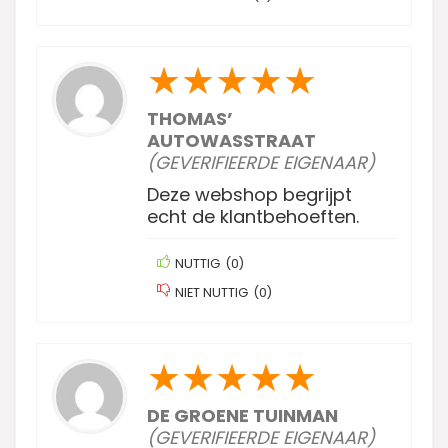
★
★
★
★
★
THOMAS’
AUTOWASSTRAAT
(GEVERIFIEERDE EIGENAAR)
Deze webshop begrijpt
echt de klantbehoeften.
NUTTIG
(
0
)
NIET NUTTIG
(
0
)
★
★
★
★
★
DE GROENE TUINMAN
(GEVERIFIEERDE EIGENAAR)