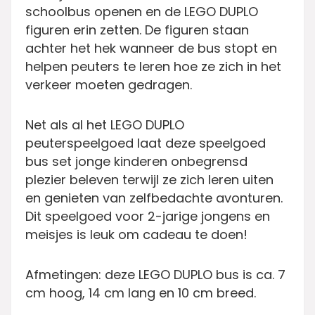
schoolbus openen en de LEGO DUPLO
figuren erin zetten. De figuren staan
achter het hek wanneer de bus stopt en
helpen peuters te leren hoe ze zich in het
verkeer moeten gedragen.
Net als al het LEGO DUPLO
peuterspeelgoed laat deze speelgoed
bus set jonge kinderen onbegrensd
plezier beleven terwijl ze zich leren uiten
en genieten van zelfbedachte avonturen.
Dit speelgoed voor 2-jarige jongens en
meisjes is leuk om cadeau te doen!
Afmetingen: deze LEGO DUPLO bus is ca. 7
cm hoog, 14 cm lang en 10 cm breed.