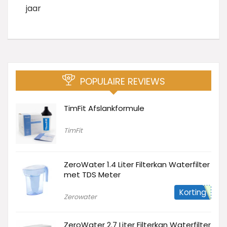
jaar
POPULAIRE REVIEWS
TimFit Afslankformule
TimFit
ZeroWater 1.4 Liter Filterkan Waterfilter
met TDS Meter
Korting
Zerowater
ZeroWater 2.7 Liter Filterkan Waterfilter