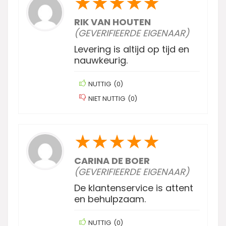
★
★
★
★
★
RIK VAN HOUTEN
(GEVERIFIEERDE EIGENAAR)
Levering is altijd op tijd en
nauwkeurig.
NUTTIG
(
0
)
NIET NUTTIG
(
0
)
★
★
★
★
★
CARINA DE BOER
(GEVERIFIEERDE EIGENAAR)
De klantenservice is attent
en behulpzaam.
NUTTIG
(
0
)