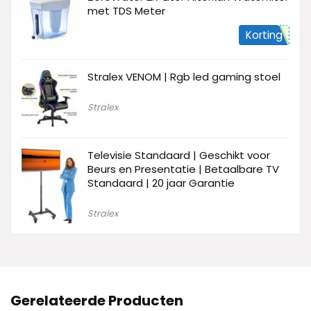
met TDS Meter
Korting
Stralex VENOM | Rgb led gaming stoel
Stralex
Televisie Standaard | Geschikt voor
Beurs en Presentatie | Betaalbare TV
Standaard | 20 jaar Garantie
Stralex
Gerelateerde Producten