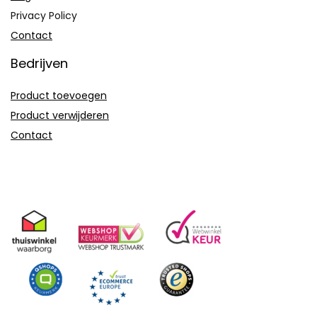
Privacy Policy
Contact
Bedrijven
Product toevoegen
Product verwijderen
Contact