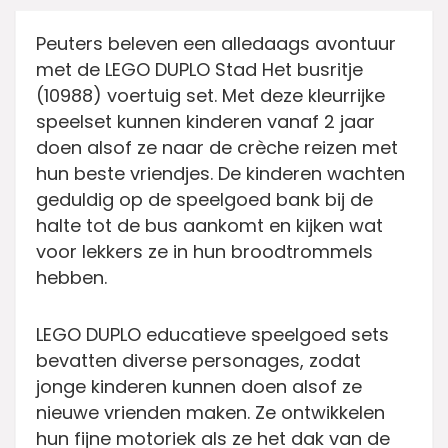
Peuters beleven een alledaags avontuur
met de LEGO DUPLO Stad Het busritje
(10988) voertuig set. Met deze kleurrijke
speelset kunnen kinderen vanaf 2 jaar
doen alsof ze naar de crèche reizen met
hun beste vriendjes. De kinderen wachten
geduldig op de speelgoed bank bij de
halte tot de bus aankomt en kijken wat
voor lekkers ze in hun broodtrommels
hebben.
LEGO DUPLO educatieve speelgoed sets
bevatten diverse personages, zodat
jonge kinderen kunnen doen alsof ze
nieuwe vrienden maken. Ze ontwikkelen
hun fijne motoriek als ze het dak van de