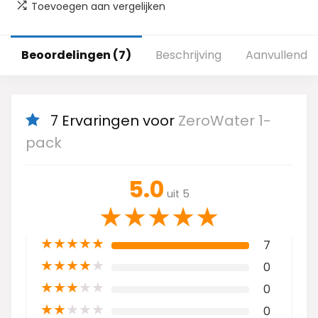
Toevoegen aan vergelijken
Beoordelingen (7)
Beschrijving
Aanvullende 
7 Ervaringen voor
ZeroWater 1-
pack
5.0
uit 5
★
★
★
★
★
★
★
★
★
★
7
★
★
★
★
★
0
★
★
★
★
★
0
★
★
★
★
★
0