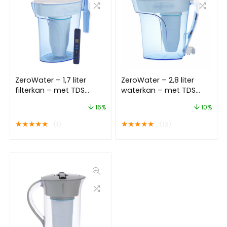
ZeroWater – 1,7 liter
ZeroWater – 2,8 liter
filterkan – met TDS
waterkan – met TDS
meter
meter
16%
10%
★
★
★
★
★
★
★
★
★
★
(1)
(13)