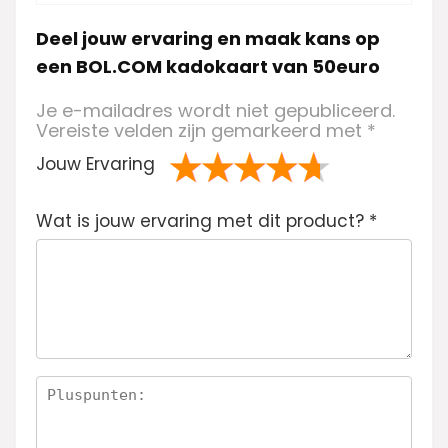
Deel jouw ervaring en maak kans op
een BOL.COM kadokaart van 50euro
Je e-mailadres wordt niet gepubliceerd.
Vereiste velden zijn gemarkeerd met
*
Jouw Ervaring
1
2 van
3 van de 5
4 van de 5
5 van de 5
Wat is jouw ervaring met dit product?
va
de 5
sterren
sterren
sterren
*
n
sterren
de
5
ste
rre
n