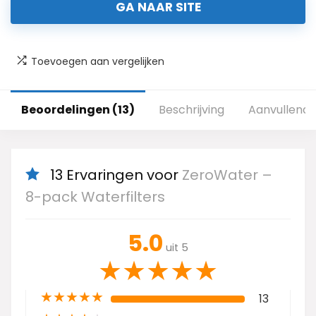
GA NAAR SITE
Toevoegen aan vergelijken
Beoordelingen (13)
Beschrijving
Aanvullende
13 Ervaringen voor
ZeroWater –
8-pack Waterfilters
5.0
uit 5
★
★
★
★
★
★
★
★
★
★
13