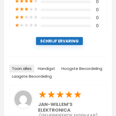
★
★
★
★
★
0
★
★
★
★
★
0
★
★
★
★
★
0
★
★
★
★
★
0
SCHRIJF ERVARING
Toon alles
Handigst
Hoogste Beoordeling
Laagste Beoordeling
★
★
★
★
★
JAN-WILLEM’S
ELEKTRONICA
(GEVERIFIEERDE EIGENAAR)