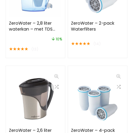
ZeroWater – 2,8 liter
ZeroWater – 2-pack
waterkan – met TDS
Waterfilters
meter
10%
★
★
★
★
★
(14)
★
★
★
★
★
(13)
ZeroWater – 2,6 liter
ZeroWater – 4-pack