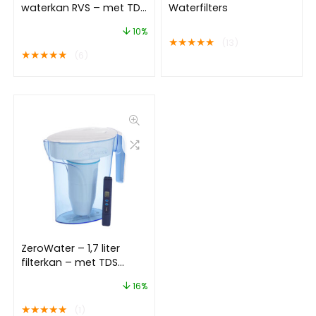
waterkan RVS – met TDS
Waterfilters
meter
10%
★
★
★
★
★
(13)
★
★
★
★
★
(6)
ZeroWater – 1,7 liter
filterkan – met TDS
meter
16%
★
★
★
★
★
(1)