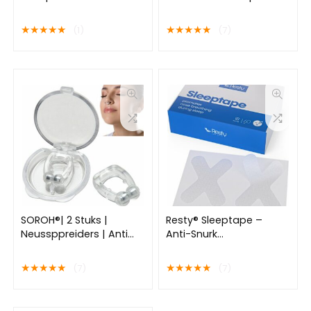
ontspant en
Anti Snurkstrips – Neus
ondersteunt het
Ademhaling – Diepe
★
★
★
★
★
★
★
★
★
★
(1)
(7)
behoud van een
Slaap – Astma &
natuurlijke nachtrust* –
Allergieën Mondpleister
150 ml
SOROH®| 2 Stuks |
Resty® Sleeptape –
Neussppreiders | Anti
Anti-Snurk
snurk clip | Neus klem |
Mondpleisters – 60
Snurkclip | Werkt tegen
stuks – Mondtape –
★
★
★
★
★
★
★
★
★
★
(7)
(7)
snurken | voor een
Bevordert
betere nachtrust
neusademhaling –
Antisnurkstrips –