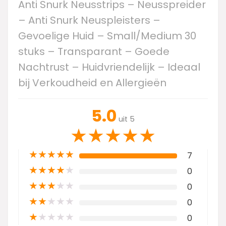
Anti Snurk Neusstrips – Neusspreider
– Anti Snurk Neuspleisters –
Gevoelige Huid – Small/Medium 30
stuks – Transparant – Goede
Nachtrust – Huidvriendelijk – Ideaal
bij Verkoudheid en Allergieën
5.0
uit 5
★
★
★
★
★
★
★
★
★
★
7
★
★
★
★
★
0
★
★
★
★
★
0
★
★
★
★
★
0
★
★
★
★
★
0