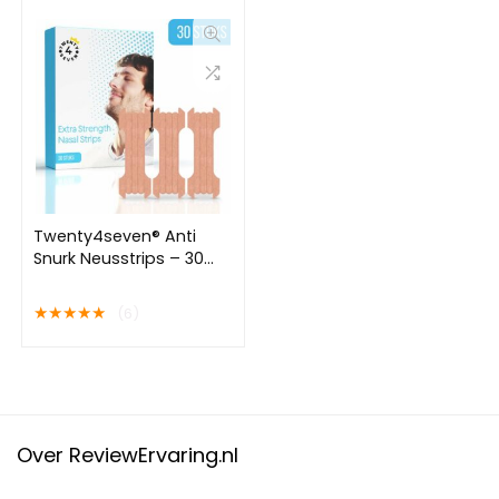
Slaaptape – Biohacking
– Mondtape voor een
betere nachtrust
Twenty4seven® Anti
Snurk Neusstrips – 30
Stuks – Neuspleisters –
Neusspreider – Helpt
★
★
★
★
★
(6)
Tegen Snurken &
Verbetert Nachtrust
Over ReviewErvaring.nl