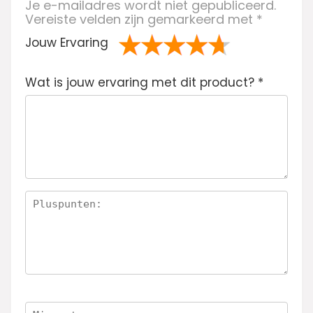
Je e-mailadres wordt niet gepubliceerd.
Vereiste velden zijn gemarkeerd met
*
Jouw Ervaring
1
2 van
3 van de 5
4 van de 5
5 van de 5
Wat is jouw ervaring met dit product?
va
de 5
sterren
sterren
sterren
*
n
sterren
de
5
ste
rre
n