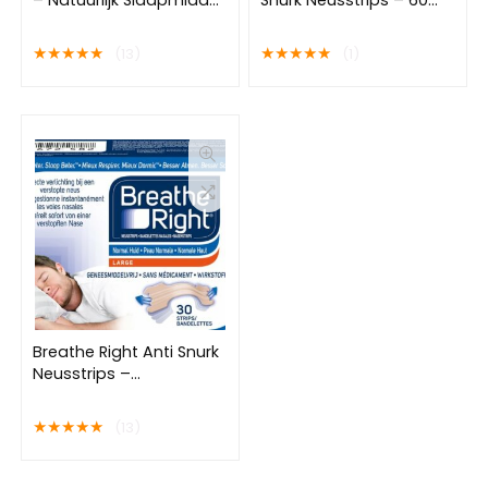
– Valeriaan, 5-HTP,
Stuks – Neuspleisters –
Magnesium en
Neusspreider – Helpt
★
★
★
★
★
★
★
★
★
★
(13)
(1)
Melatonine – Slaap
Tegen Snurken &
supplement – inslaper –
Verbetert Nachtrust
doorslaper – 45 caps
Breathe Right Anti Snurk
Neusstrips –
Neusspreider –
Neuspleisters – Normale
★
★
★
★
★
(13)
Huid – Large 30 stuks –
Huidskleurig – Goede
Nachtrust –