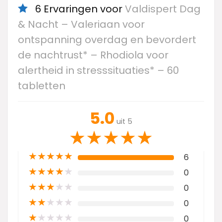
6 Ervaringen voor
Valdispert Dag
& Nacht – Valeriaan voor
ontspanning overdag en bevordert
de nachtrust* – Rhodiola voor
alertheid in stresssituaties* – 60
tabletten
5.0
uit 5
★
★
★
★
★
★
★
★
★
★
6
★
★
★
★
★
0
★
★
★
★
★
0
★
★
★
★
★
0
★
★
★
★
★
0