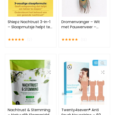
Shiepz Nachtrust 3-in-1
Dromenvanger – Wit
– Slaapmutsje helpt te
met Pauwenveer –
ontspannen en geeft
Betere Nachtrust –
ontspanning dat helpt
Slaapkamer Decoratie
★
★
★
★
★
★
★
★
★
★
(2)
(13)
om lekker te slapen – 30
stuks
Nachtrust & Stemming
Twenty4seven® Anti
– Natuurlijk Slaapmiddel
Snurk Neusstrips – 60