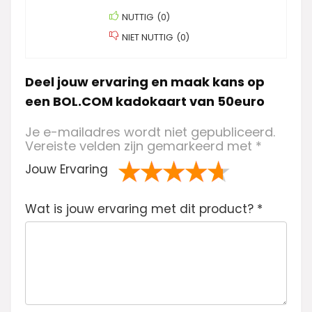
NUTTIG
(
0
)
NIET NUTTIG
(
0
)
Deel jouw ervaring en maak kans op
een BOL.COM kadokaart van 50euro
Je e-mailadres wordt niet gepubliceerd.
Vereiste velden zijn gemarkeerd met
*
Jouw Ervaring
1
2 van
3 van de 5
4 van de 5
5 van de 5
Wat is jouw ervaring met dit product?
va
de 5
sterren
sterren
sterren
*
n
sterren
de
5
ste
rre