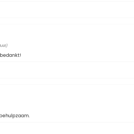
AAR)
 bedankt!
n behulpzaam.