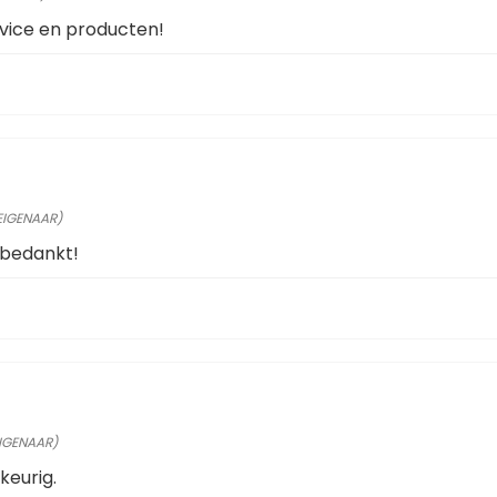
vice en producten!
 EIGENAAR)
 bedankt!
EIGENAAR)
wkeurig.