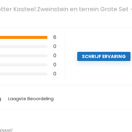
tter Kasteel Zweinstein en terrein Grote Set 
6
0
0
SCHRIJF ERVARING
0
0
g
Laagste Beoordeling
GENAAR)