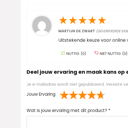
★
★
★
★
★
MARTIJN DE ZWART
(GEVERIFIEERDE EIG
Uitstekende keuze voor online 
NUTTIG
(
0
)
NIET NUTTIG
(
0
)
Deel jouw ervaring en maak kans op
Je e-mailadres wordt niet gepubliceerd.
Vereiste v
Jouw Ervaring
1
2 van
3 van de 5
4 van de 5
5 van de 5 sterren
Wat is jouw ervaring met dit product?
*
van
de 5
sterren
sterren
de
sterren
5