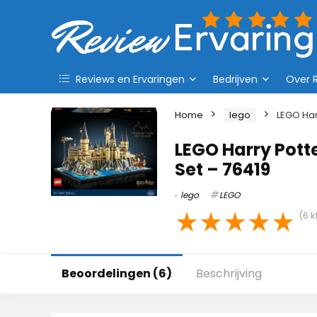
Reviews en Ervaringen
Bedrijven
Over 
Home
lego
LEGO Har
LEGO Harry Potte
Set – 76419
lego
LEGO
★
★
★
★
★
(
6
k
Beoordelingen (6)
Beschrijving