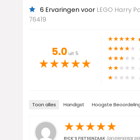
6 Ervaringen voor
LEGO Harry Po
76419
★
★
★
★
★
★
★
★
★
★
5.0
uit 5
★
★
★
★
★
★
★
★
★
★
★
★
★
★
★
★
★
★
★
★
Toon alles
Handigst
Hoogste Beoordelin
★
★
★
★
★
RICK’S FIETSENZAAK
(GEVERIFIEERDE EI