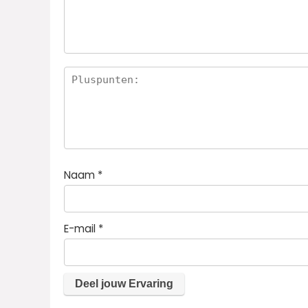
ster
ren
Naam
*
E-mail
*