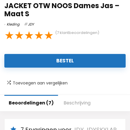
JACKET OTW NOOS Dames Jas –
Maat S
Kleding
JDY
★
★
★
★
★
(
7
klantbeoordelingen)
BESTEL
Toevoegen aan vergelijken
Beoordelingen (7)
Beschrijving
7 Ervaringen voor
JDY JDYSKYLAR