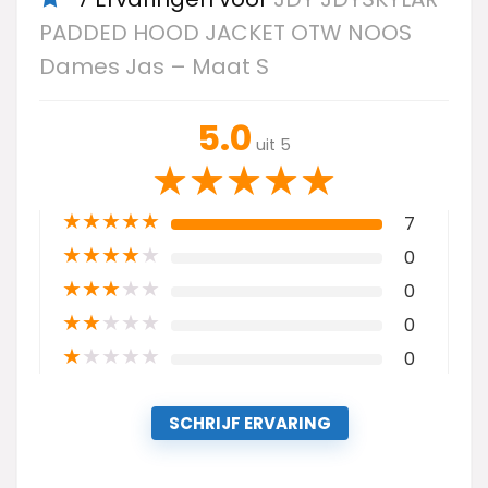
PADDED HOOD JACKET OTW NOOS
Dames Jas – Maat S
5.0
uit 5
★
★
★
★
★
★
★
★
★
★
7
★
★
★
★
★
0
★
★
★
★
★
0
★
★
★
★
★
0
★
★
★
★
★
0
SCHRIJF ERVARING