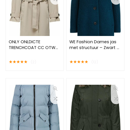
ONLY ONLDICTE
WE Fashion Dames jas
TRENCHCOAT CC OTW
met structuur – Zwart –
Dames Jas – Maat M
Maat 36
★
★
★
★
★
★
★
★
★
★
(2)
(12)