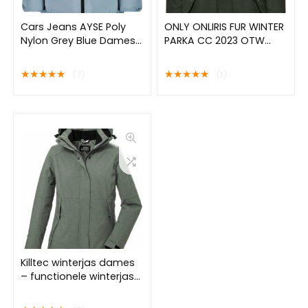
Cars Jeans AYSE Poly
ONLY ONLIRIS FUR WINTER
Nylon Grey Blue Dames
PARKA CC 2023 OTW
Jas – Grey Blue – Maat L
Dames Parka – Maat L
★
★
★
★
★
★
★
★
★
★
(7)
(1)
Killtec winterjas dames
– functionele winterjas
dames – 39702 – groen
– maat 44