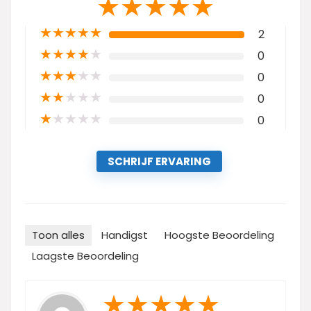
★
★
★
★
★
★
★
★
★
★
2
★
★
★
★
★
0
★
★
★
★
★
0
★
★
★
★
★
0
★
★
★
★
★
0
SCHRIJF ERVARING
Toon alles
Handigst
Hoogste Beoordeling
Laagste Beoordeling
★
★
★
★
★