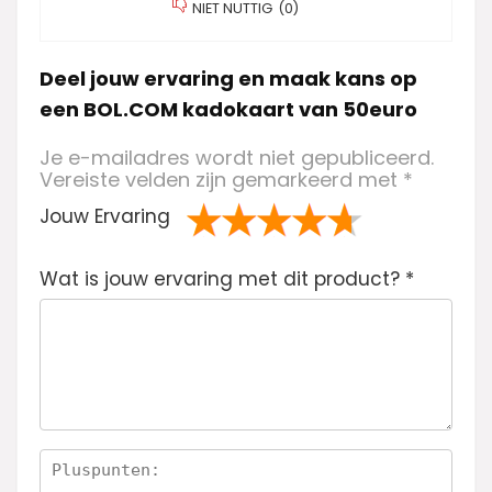
NIET NUTTIG
(
0
)
Deel jouw ervaring en maak kans op
een BOL.COM kadokaart van 50euro
Je e-mailadres wordt niet gepubliceerd.
Vereiste velden zijn gemarkeerd met
*
Jouw Ervaring
1
2 van
3 van de 5
4 van de 5
5 van de 5
Wat is jouw ervaring met dit product?
va
de 5
sterren
sterren
sterren
*
n
sterren
de
5
ste
rre
n