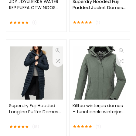
JDY JDYULRIKKA WATER
Superdry Hooded Fuji
REP PUFFA OTW NOOS
Padded Jacket Dames
Dames Jas – Maat XL
Jas – Black – Maat M
★
★
★
★
★
★
★
★
★
★
(1)
(1)
Superdry Fuji Hooded
Killtec winterjas dames
Longline Puffer Dames
– functionele winterjas
Jas – Nordic Chrome
dames – 39702 – groen
Navy – Maat M
– maat 44
★
★
★
★
★
★
★
★
★
★
(18)
(7)