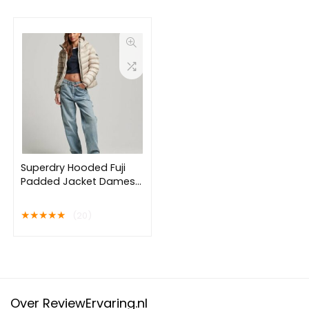
Superdry Hooded Fuji
Padded Jacket Dames
Jas – Pelican Beige –
Maat S
★
★
★
★
★
(20)
Over ReviewErvaring.nl