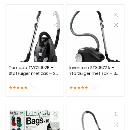
Tomado TVC2002B –
Inventum ST306ZZA –
Stofzuiger met zak – 2
Stofzuiger met zak – 3
liter- HEPA 12 filter –
liter – HEPA 13 –
Lichtgewicht – Zwart
Snoerlengte 7 meter –
★
★
★
★
★
★
★
★
★
★
(6)
(13)
Zwart