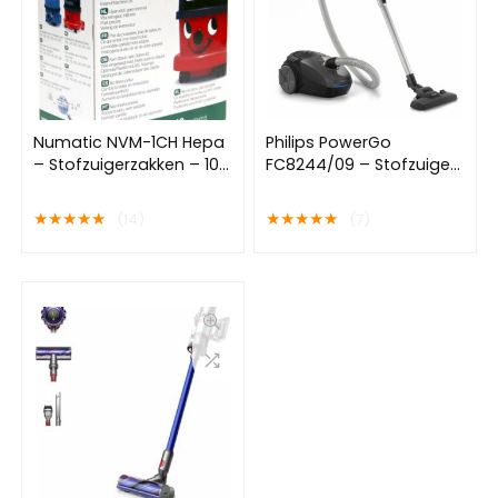
Numatic NVM-1CH Hepa
Philips PowerGo
– Stofzuigerzakken – 10
FC8244/09 – Stofzuiger
stuks
met zak
★
★
★
★
★
★
★
★
★
★
(14)
(7)