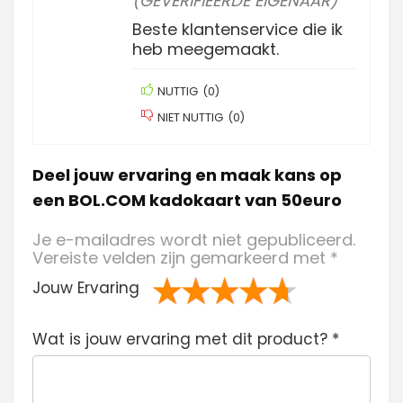
(GEVERIFIEERDE EIGENAAR)
Beste klantenservice die ik
heb meegemaakt.
NUTTIG
(
0
)
NIET NUTTIG
(
0
)
Deel jouw ervaring en maak kans op
een BOL.COM kadokaart van 50euro
Je e-mailadres wordt niet gepubliceerd.
Vereiste velden zijn gemarkeerd met
*
Jouw Ervaring
1
2 van
3 van de 5
4 van de 5
5 van de 5
Wat is jouw ervaring met dit product?
va
de 5
sterren
sterren
sterren
*
n
sterren
de