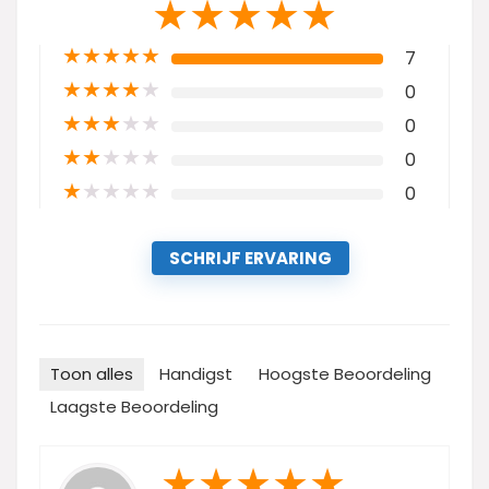
★
★
★
★
★
★
★
★
★
★
7
★
★
★
★
★
0
★
★
★
★
★
0
★
★
★
★
★
0
★
★
★
★
★
0
SCHRIJF ERVARING
Toon alles
Handigst
Hoogste Beoordeling
Laagste Beoordeling
★
★
★
★
★