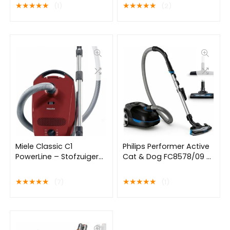
Allergie filter
★
★
★
★
★
★
★
★
★
★
(1)
(2)
Miele Classic C1
Philips Performer Active
PowerLine – Stofzuiger
Cat & Dog FC8578/09 –
met zak – Mangorood
Stofzuiger met zak
★
★
★
★
★
★
★
★
★
★
(7)
(1)