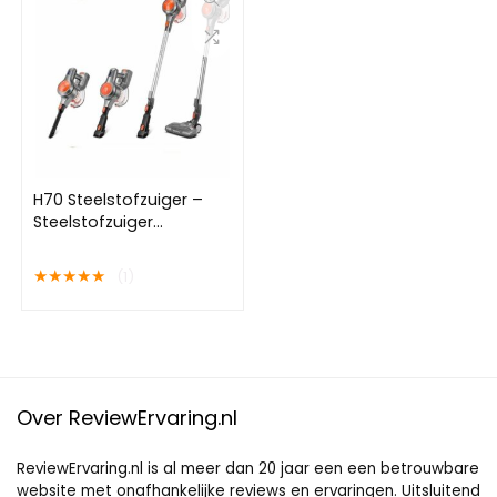
H70 Steelstofzuiger –
Steelstofzuiger
Draadloos –
Steelstofzuigers –
★
★
★
★
★
(1)
Snoerloze
Steelstofzuiger –
Stofzuiger Zonder Zak –
Stofzuiger –
Ingebouwde LED
Lampen
Over ReviewErvaring.nl
ReviewErvaring.nl is al meer dan 20 jaar een een betrouwbare
website met onafhankelijke reviews en ervaringen. Uitsluitend