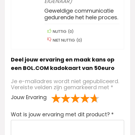
EIGENAAR)
Geweldige communicatie
gedurende het hele proces.
NUTTIG
(
0
)
NIET NUTTIG
(
0
)
Deel jouw ervaring en maak kans op
een BOL.COM kadokaart van 50euro
Je e-mailadres wordt niet gepubliceerd.
Vereiste velden zijn gemarkeerd met
*
Jouw Ervaring
1
2 van
3 van de 5
4 van de 5
5 van de 5
Wat is jouw ervaring met dit product?
va
de 5
sterren
sterren
sterren
*
n
sterren
de