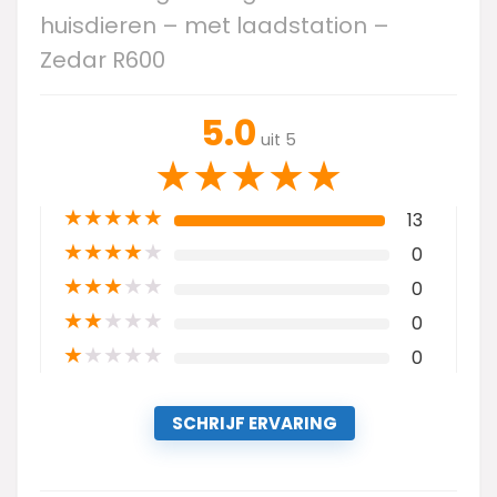
huisdieren – met laadstation –
Zedar R600
5.0
uit 5
★
★
★
★
★
★
★
★
★
★
13
★
★
★
★
★
0
★
★
★
★
★
0
★
★
★
★
★
0
★
★
★
★
★
0
SCHRIJF ERVARING