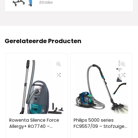
Stralex
Gerelateerde Producten
Rowenta Silence Force
Philips 5000 series
Allergy+ RO7740 –
FC9557/09 – Stofzuiger
Stofzuiger met zak –
zonder zak