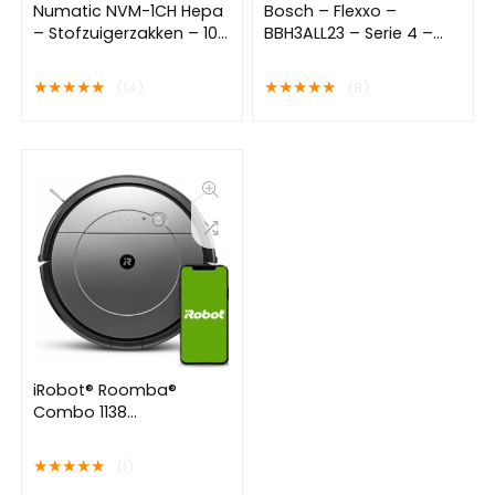
Numatic NVM-1CH Hepa
Bosch – Flexxo –
– Stofzuigerzakken – 10
BBH3ALL23 – Serie 4 –
stuks
Steelstofzuiger – Bruin
★
★
★
★
★
★
★
★
★
★
(14)
(8)
iRobot® Roomba®
Combo 1138
Robotstofzuiger met
Dweilfunctie
★
★
★
★
★
(1)