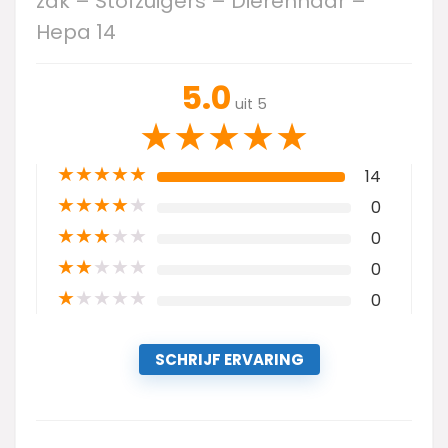
zak – Stofzuigers – Dierenhaar –
Hepa 14
5.0
uit 5
★
★
★
★
★
★
★
★
★
★
14
★
★
★
★
★
0
★
★
★
★
★
0
★
★
★
★
★
0
★
★
★
★
★
0
SCHRIJF ERVARING