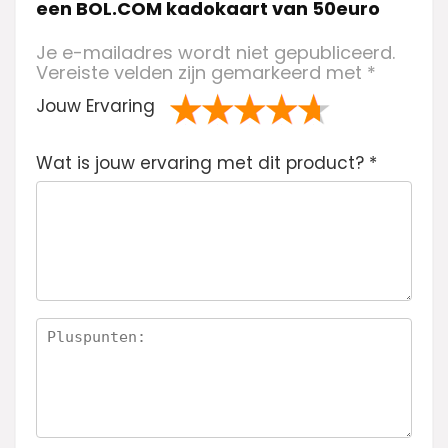
een BOL.COM kadokaart van 50euro
Je e-mailadres wordt niet gepubliceerd.
Vereiste velden zijn gemarkeerd met
*
Jouw Ervaring
1
2 van
3 van de 5
4 van de 5
5 van de 5
Wat is jouw ervaring met dit product?
va
de 5
sterren
sterren
sterren
*
n
sterren
de
5
ste
rre
n