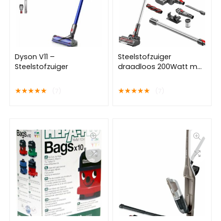
Dyson V11 –
Steelstofzuiger
Steelstofzuiger
draadloos 200Watt met
4 verschillende
opzetstukken
★
★
★
★
★
★
★
★
★
★
(7)
(7)
(draadloze stofzuiger)
Zedar S600