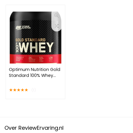
1000 gram
Optimum Nutrition Gold
Standard 100% Whey
Protein – Vanilla Ice
Cream – Proteine
★
★
★
★
★
(1)
Poeder – Eiwitshake –
900 gram (28 servings)
Over ReviewErvaring.nl