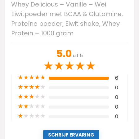
Whey Delicious – Vanille – Wei
Eiwitpoeder met BCAA & Glutamine,
Proteïne poeder, Eiwit shake, Whey
Protein – 1000 gram
5.0
uit 5
★
★
★
★
★
★
★
★
★
★
6
★
★
★
★
★
0
★
★
★
★
★
0
★
★
★
★
★
0
★
★
★
★
★
0
SCHRIJF ERVARING