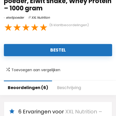
poeder, Eiwit shake, Whey Protein
– 1000 gram
eiwitpoeder
XXL Nutrition
★
★
★
★
★
(
6
klantbeoordelingen)
BESTEL
Toevoegen aan vergelijken
Beoordelingen (6)
Beschrijving
6 Ervaringen voor
XXL Nutrition –