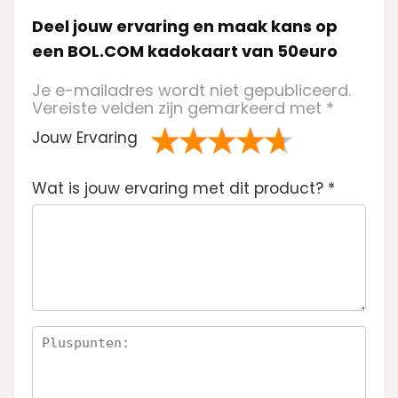
Deel jouw ervaring en maak kans op
een BOL.COM kadokaart van 50euro
Je e-mailadres wordt niet gepubliceerd.
Vereiste velden zijn gemarkeerd met
*
Jouw Ervaring
1
2 van
3 van de 5
4 van de 5
5 van de 5
Wat is jouw ervaring met dit product?
va
de 5
sterren
sterren
sterren
*
n
sterren
de
5
ste
rre
n