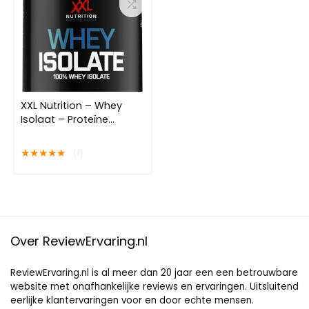
XXL Nutrition – Whey
Isolaat – Proteïne
poeder, Eiwit Shakes,
Whey Protein Isolate
★
★
★
★
★
(1)
Eiwitpoeder – Vanille –
1000 gram
Over ReviewErvaring.nl
ReviewErvaring.nl is al meer dan 20 jaar een een betrouwbare
website met onafhankelijke reviews en ervaringen. Uitsluitend
eerlijke klantervaringen voor en door echte mensen.