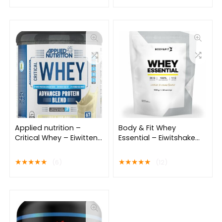
465 gram (15 servings)
Applied nutrition –
Body & Fit Whey
Critical Whey – Eiwitten /
Essential – Eiwitshake
Proteine Shake – 2000
Cookies & Cream –
Gr – 66 Doseringnen –
Proteine Poeder – Whey
★
★
★
★
★
★
★
★
★
★
(6)
(12)
Vanilla Ice Cream
Protein – 40 shakes
Smaak
(1000 gram)