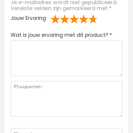
Je e-mailadres wordt niet gepubliceerd.
Vereiste velden zijn gemarkeerd met
*
Jouw Ervaring
1
2 van
3 van de 5
4 van de 5
5 van de 5
Wat is jouw ervaring met dit product?
va
de 5
sterren
sterren
sterren
*
n
sterren
de
5
ste
rre
n