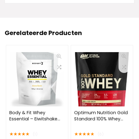
Gerelateerde Producten
Body & Fit Whey
Optimum Nutrition Gold
Essential – Eiwitshake
Standard 100% Whey
Banaan – Proteine
Protein – Vanilla Ice
Poeder – Whey Protein –
Cream – Proteine
★
★
★
★
★
★
★
★
★
★
(1)
(6)
40 shakes (1000 gram)
Poeder – Eiwitshake –