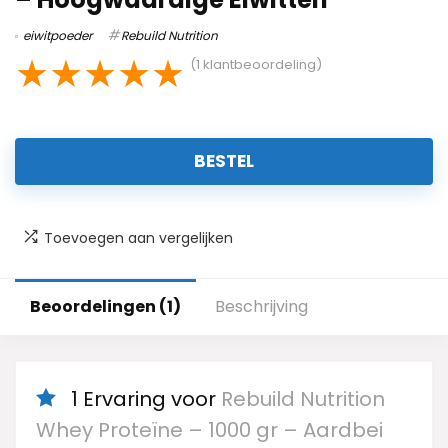
eiwitpoeder
Rebuild Nutrition
★
★
★
★
★
(
1
klantbeoordeling)
BESTEL
Toevoegen aan vergelijken
Beoordelingen (1)
Beschrijving
1 Ervaring voor
Rebuild Nutrition
Whey Proteïne – 1000 gr – Aardbei