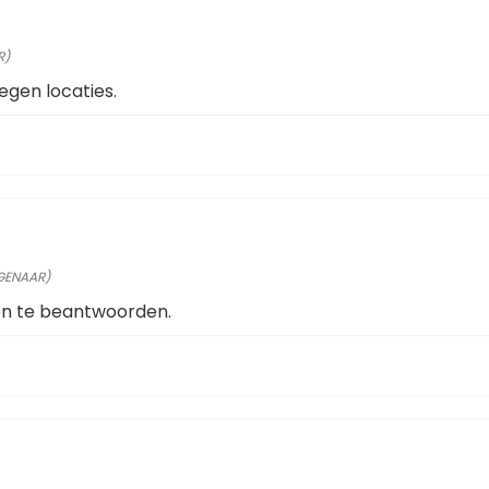
R)
legen locaties.
IGENAAR)
gen te beantwoorden.