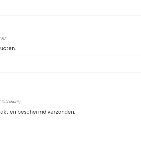
AR)
ducten.
E EIGENAAR)
pakt en beschermd verzonden.