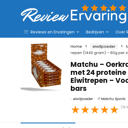
Reviews en Ervaringen
Bedrijven
Over 
Home
eiwitpoeder
M
repen (1440 gram) – 60g per st
Matchu – Oerkra
met 24 proteine
Eiwitrepen – Vo
bars
eiwitpoeder
Matchu Sports
★
★
★
★
★
(
18
k