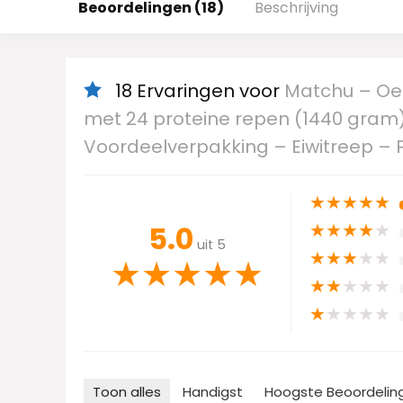
Beoordelingen (18)
Beschrijving
18 Ervaringen voor
Matchu – Oer
met 24 proteine repen (1440 gram)
Voordeelverpakking – Eiwitreep – 
★
★
★
★
★
★
★
★
★
★
5.0
uit 5
★
★
★
★
★
★
★
★
★
★
★
★
★
★
★
★
★
★
★
★
Toon alles
Handigst
Hoogste Beoordelin