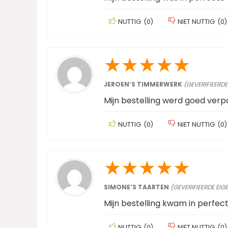
NUTTIG
(
0
)
NIET NUTTIG
(
0
)
★
★
★
★
★
JEROEN’S TIMMERWERK
(GEVERIFIEERDE
Mijn bestelling werd goed ver
NUTTIG
(
0
)
NIET NUTTIG
(
0
)
★
★
★
★
★
SIMONE’S TAARTEN
(GEVERIFIEERDE EIG
Mijn bestelling kwam in perfect
NUTTIG
(
0
)
NIET NUTTIG
(
0
)