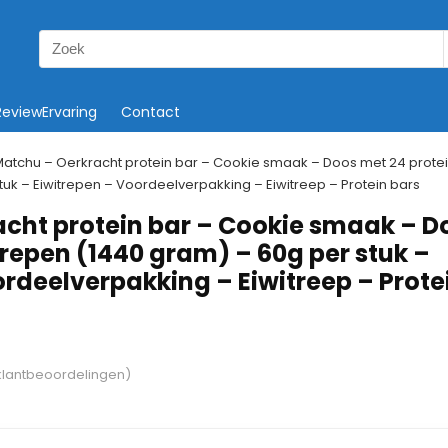
Search
for:
ReviewErvaring
Contact
atchu – Oerkracht protein bar – Cookie smaak – Doos met 24 prote
uk – Eiwitrepen – Voordeelverpakking – Eiwitreep – Protein bars
cht protein bar – Cookie smaak – D
 repen (1440 gram) – 60g per stuk –
ordeelverpakking – Eiwitreep – Prote
lantbeoordelingen)