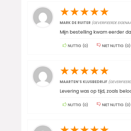
★
★
★
★
★
MARK DE RUITER
(GEVERIFIEERDE EIGENA
Mijn bestelling kwam eerder d
NUTTIG
(
0
)
NIET NUTTIG
(
0
)
★
★
★
★
★
MAARTEN’S KLUSBEDRIJF
(GEVERIFIEER
Levering was op tijd, zoals belo
NUTTIG
(
0
)
NIET NUTTIG
(
0
)
★
★
★
★
★