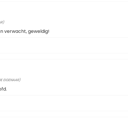
AR)
an verwacht, geweldig!
DE EIGENAAR)
ofd.