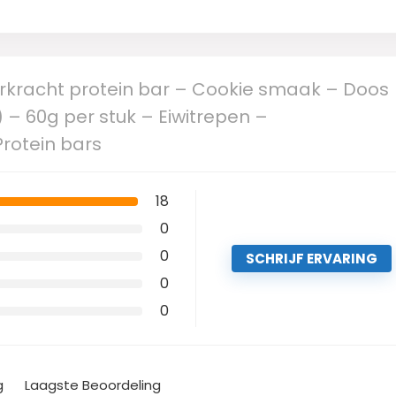
kracht protein bar – Cookie smaak – Doos
 – 60g per stuk – Eiwitrepen –
Protein bars
18
0
0
SCHRIJF ERVARING
0
0
g
Laagste Beoordeling