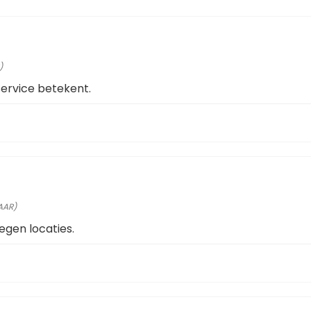
)
service betekent.
AAR)
legen locaties.