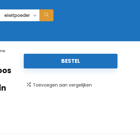
eiwitpoeder
ine
BESTEL
oos
Toevoegen aan vergelijken
in