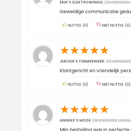
ERIK’S ELEKTROWINKEL
(GEVERIFIEERDE
Geweldige communicatie gedur
NUTTIG
(
0
)
NIET NUTTIG
(
0
)
★
★
★
★
★
JEROEN’S TIMMERWERK
(GEVERIFIEERDE
Klantgericht en vriendelijk per
NUTTIG
(
0
)
NIET NUTTIG
(
0
)
★
★
★
★
★
ANNEKE’S MODE
(GEVERIFIEERDE EIGENA
Mijn bestelling was in perfecte