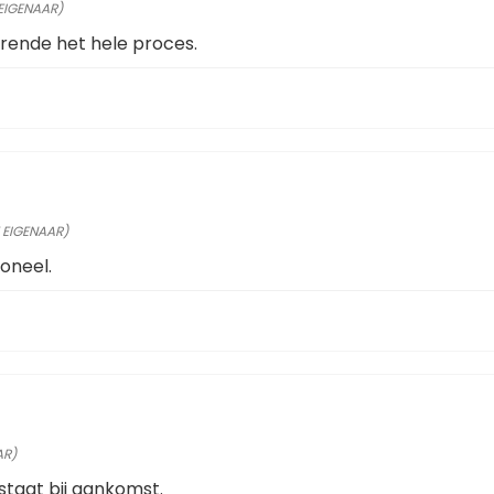
 EIGENAAR)
ende het hele proces.
 EIGENAAR)
soneel.
AR)
 staat bij aankomst.