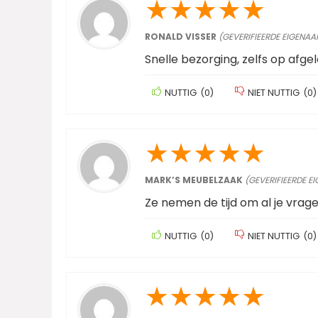
★
★
★
★
★
RONALD VISSER
(GEVERIFIEERDE EIGENAA
Snelle bezorging, zelfs op afge
NUTTIG
(
0
)
NIET NUTTIG
(
0
)
★
★
★
★
★
MARK’S MEUBELZAAK
(GEVERIFIEERDE E
Ze nemen de tijd om al je vra
NUTTIG
(
0
)
NIET NUTTIG
(
0
)
★
★
★
★
★