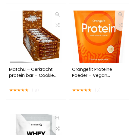
Matchu – Oerkracht
Orangefit Proteine
protein bar – Cookie
Poeder – Vegan
smaak – Doos met 24
Proteine Shake – 750g
proteine repen (1440
(30 shakes) – Eiwitshake
★
★
★
★
★
★
★
★
★
★
(18)
(6)
gram) – 60g per stuk –
Vanille – Perfect Voor Je
Eiwitrepen –
(Pre) Workout!
Voordeelverpakking –
Eiwitreep – Protein bars