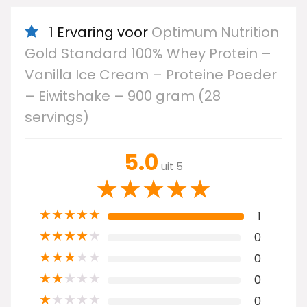
1 Ervaring voor
Optimum Nutrition
Gold Standard 100% Whey Protein –
Vanilla Ice Cream – Proteine Poeder
– Eiwitshake – 900 gram (28
servings)
5.0
uit 5
★
★
★
★
★
★
★
★
★
★
1
★
★
★
★
★
0
★
★
★
★
★
0
★
★
★
★
★
0
★
★
★
★
★
0