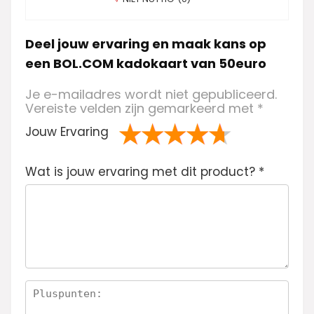
Deel jouw ervaring en maak kans op
een BOL.COM kadokaart van 50euro
Je e-mailadres wordt niet gepubliceerd.
Vereiste velden zijn gemarkeerd met
*
Jouw Ervaring
1
2 van
3 van de 5
4 van de 5
5 van de 5
Wat is jouw ervaring met dit product?
va
de 5
sterren
sterren
sterren
*
n
sterren
de
5
ste
rre
n