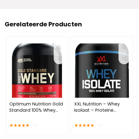
Gerelateerde Producten
Optimum Nutrition Gold
XXL Nutrition – Whey
Standard 100% Whey
Isolaat – Proteïne
Protein – Double Rich
poeder, Eiwit Shakes,
Chocolate – Proteine
Whey Protein Isolate
★
★
★
★
★
★
★
★
★
★
(1)
(1)
Poeder – Eiwitshake – 71
Eiwitpoeder – Vanille –
doseringen (2270 gram)
1000 gram