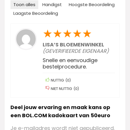
Toon alles
Handigst
Hoogste Beoordeling
Laagste Beoordeling
★
★
★
★
★
LISA’S BLOEMENWINKEL
(GEVERIFIEERDE EIGENAAR)
Snelle en eenvoudige
bestelprocedure.
NUTTIG
(
0
)
NIET NUTTIG
(
0
)
Deel jouw ervaring en maak kans op
een BOL.COM kadokaart van 50euro
Je e-mailadres wordt niet gepubliceerd.