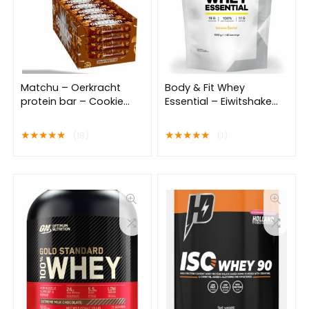
Matchu – Oerkracht
Body & Fit Whey
protein bar – Cookie
Essential – Eiwitshake
smaak – Doos met 24
Banaan – Proteine
proteine repen (1440
Poeder – Whey Protein –
★
★
★
★
★
★
★
★
★
★
(18)
(1)
gram) – 60g per stuk –
40 shakes (1000 gram)
Eiwitrepen –
Voordeelverpakking –
Eiwitreep – Protein bars