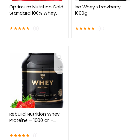
Optimum Nutrition Gold
Iso Whey strawberry
Standard 100% Whey
1000g
Protein – Extreme Milk
Chocolate – Proteine
★
★
★
★
★
★
★
★
★
★
(6)
(6)
Poeder – Eiwitshake – 71
doseringen (2270 gram)
Rebuild Nutrition Whey
Proteïne – 1000 gr –
Aardbei smaak –
Proteïne Poeder – 40
★
★
★
★
★
(1)
Eiwitshakes –