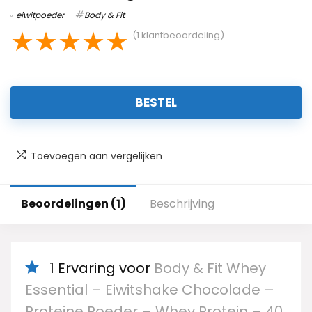
eiwitpoeder
Body & Fit
★
★
★
★
★
(
1
klantbeoordeling)
BESTEL
Toevoegen aan vergelijken
Beoordelingen (1)
Beschrijving
1 Ervaring voor
Body & Fit Whey
Essential – Eiwitshake Chocolade –
Proteine Poeder – Whey Protein – 40