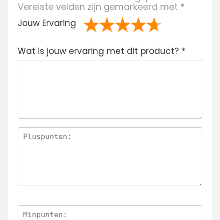
Vereiste velden zijn gemarkeerd met
*
Jouw Ervaring
1
2 van
3 van de 5
4 van de 5
5 van de 5
Wat is jouw ervaring met dit product?
va
de 5
sterren
sterren
sterren
*
n
sterren
de
5
ste
rre
n