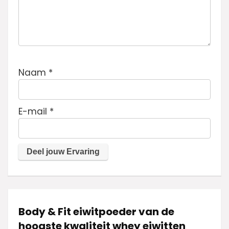
Naam
*
E-mail
*
Body & Fit eiwitpoeder van de
hoogste kwaliteit whey eiwitten