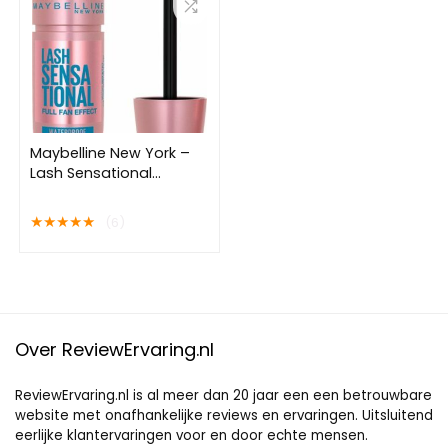
Maybelline New York –
Lash Sensational
Mascara – Very Black
Waterproof – Zwarte
★
★
★
★
★
(6)
Waterproof Volume
Mascara – 9,5 ml
Over ReviewErvaring.nl
ReviewErvaring.nl is al meer dan 20 jaar een een betrouwbare
website met onafhankelijke reviews en ervaringen. Uitsluitend
eerlijke klantervaringen voor en door echte mensen.