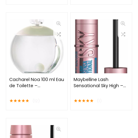
Cacharel Noa 100 ml Eau
Maybelline Lash
de Toilette –
Sensational Sky High –
Damesparfum
Waterproof – Zwart –
Lengte Mascara – 6ml
★
★
★
★
★
★
★
★
★
★
(12)
(1)