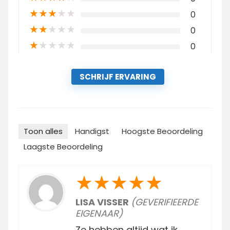
★
★
★
★
★
0
★
★
★
★
★
0
★
★
★
★
★
0
SCHRIJF ERVARING
Toon alles
Handigst
Hoogste Beoordeling
Laagste Beoordeling
★
★
★
★
★
LISA VISSER
(GEVERIFIEERDE
EIGENAAR)
Ze hebben altijd wat ik