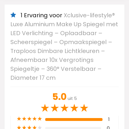
1 Ervaring voor
Xclusive-lifestyle®
Luxe Aluminium Make Up Spiegel met
LED Verlichting – Oplaadbaar –
Scheerspiegel – Opmaakspiegel –
Traploos Dimbare Lichtkleuren –
Afneembaar 10x Vergrotings
Spiegeltje – 360° Verstelbaar –
Diameter 17 cm
5.0
uit 5
★
★
★
★
★
★
★
★
★
★
1
★
★
★
★
★
0