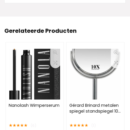
Gerelateerde Producten
Nanolash Wimperserum
Gérard Brinard metalen
spiegel standspiegel 10x
vergroting – Ø18cm
★
★
★
★
★
★
★
★
★
★
(6)
(1)