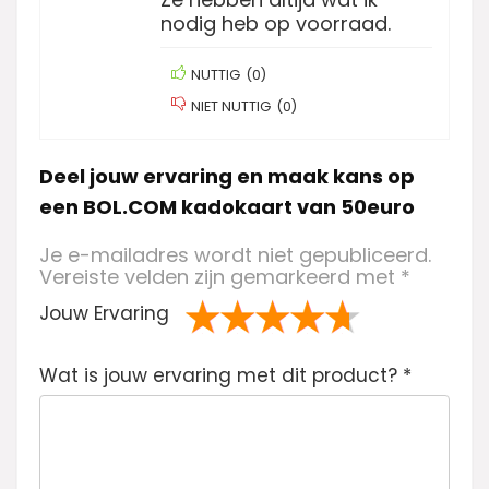
nodig heb op voorraad.
NUTTIG
(
0
)
NIET NUTTIG
(
0
)
Deel jouw ervaring en maak kans op
een BOL.COM kadokaart van 50euro
Je e-mailadres wordt niet gepubliceerd.
Vereiste velden zijn gemarkeerd met
*
Jouw Ervaring
1
2 van
3 van de 5
4 van de 5
5 van de 5
Wat is jouw ervaring met dit product?
va
de 5
sterren
sterren
sterren
*
n
sterren
de
5