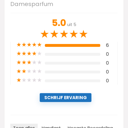
Damesparfum
5.0
uit 5
★
★
★
★
★
★
★
★
★
★
6
★
★
★
★
★
0
★
★
★
★
★
0
★
★
★
★
★
0
★
★
★
★
★
0
SCHRIJF ERVARING
Toon alles
Handigst
Hoogste Beoordeling