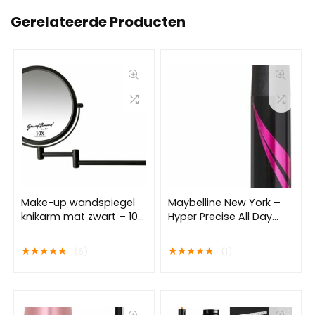
Gerelateerde Producten
Make-up wandspiegel
Maybelline New York –
knikarm mat zwart – 10x
Hyper Precise All Day
vergroting 20cmØ
Liner – 01 Black – Zwart –
Liquid Eyeliner
★
★
★
★
★
★
★
★
★
★
(6)
(1)