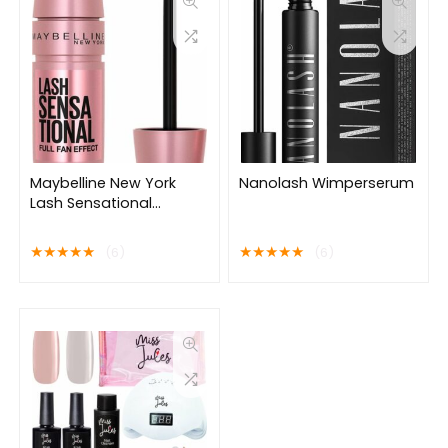
Maybelline New York
Nanolash Wimperserum
Lash Sensational
Mascara Very Black
Volume Mascara
★
★
★
★
★
★
★
★
★
★
(6)
(6)