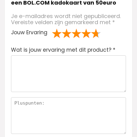
een BOL.COM kadokaart van 50euro
Je e-mailadres wordt niet gepubliceerd.
Vereiste velden zijn gemarkeerd met
*
Jouw Ervaring
1
2 van
3 van de 5
4 van de 5
5 van de 5
Wat is jouw ervaring met dit product?
va
de 5
sterren
sterren
sterren
*
n
sterren
de
5
ste
rre
n