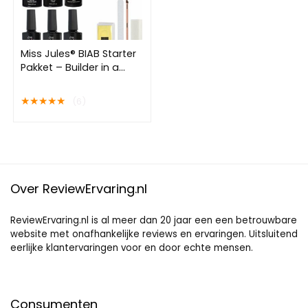
Miss Jules® BIAB Starter
Pakket – Builder in a
Bottle – BIAB Nagel
Builder Gel – BIAB
★
★
★
★
★
(6)
Nagellak Starterset –
Inclusief 48W UV/LED
Lamp, Nail Cleanser &
Instructievideo (NL)
Over ReviewErvaring.nl
ReviewErvaring.nl is al meer dan 20 jaar een een betrouwbare
website met onafhankelijke reviews en ervaringen. Uitsluitend
eerlijke klantervaringen voor en door echte mensen.
Consumenten