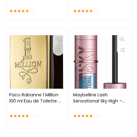
01 – concealers die
Kleurveranderende
zichtbaar wallen
Foundation – 30ml
★
★
★
★
★
★
★
★
★
★
(1)
(1)
wegwerken – 6,8 ml
Paco Rabanne 1 Million
Maybelline Lash
100 ml Eau de Toilette –
Sensational Sky High –
Herenparfum
Waterproof – Zwart –
Lengte Mascara – 6ml
★
★
★
★
★
★
★
★
★
★
(6)
(1)