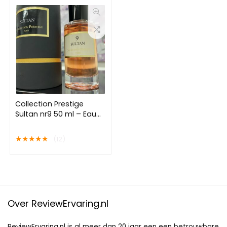
Collection Prestige
Sultan nr9 50 ml – Eau
de Parfum – Unisex
★
★
★
★
★
(12)
Over ReviewErvaring.nl
ReviewErvaring.nl is al meer dan 20 jaar een een betrouwbare