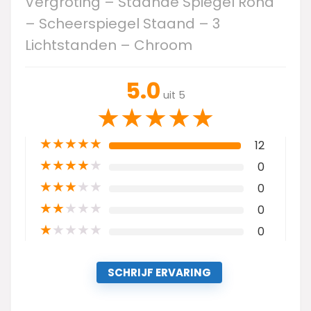
Vergroting – Staande Spiegel Rond
– Scheerspiegel Staand – 3
Lichtstanden – Chroom
5.0
uit 5
★
★
★
★
★
★
★
★
★
★
12
★
★
★
★
★
0
★
★
★
★
★
0
★
★
★
★
★
0
★
★
★
★
★
0
SCHRIJF ERVARING