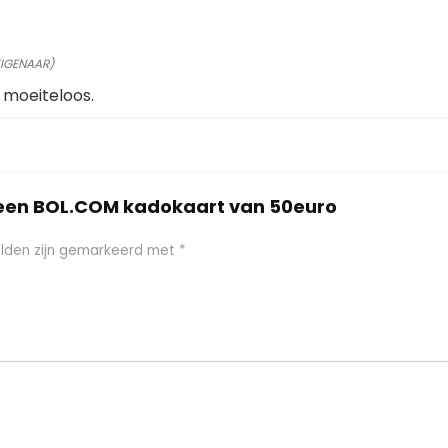
EIGENAAR)
 moeiteloos.
 een BOL.COM kadokaart van 50euro
elden zijn gemarkeerd met
*