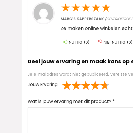
★
★
★
★
★
MARC’S KAPPERSZAAK
(GEVERIFIEERDE 
Ze maken online winkelen echt
NUTTIG
(
0
)
NIET NUTTIG
(
0
)
Deel jouw ervaring en maak kans op
Je e-mailadres wordt niet gepubliceerd.
Vereiste v
Jouw Ervaring
1
2 van
3 van de 5
4 van de 5
5 van de 5 sterren
Wat is jouw ervaring met dit product?
*
van
de 5
sterren
sterren
de
sterren
5
ster