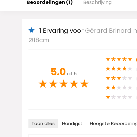
Beoordelingen (1)
Beschrijving
1 Ervaring voor
Gérard Brinard m
Ø18cm
★
★
★
★
★
★
★
★
★
★
5.0
uit 5
★
★
★
★
★
★
★
★
★
★
★
★
★
★
★
★
★
★
★
★
Toon alles
Handigst
Hoogste Beoordelin