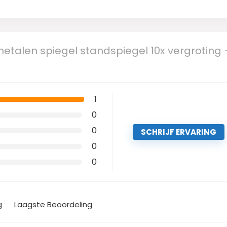
etalen spiegel standspiegel 10x vergroting 
1
0
0
SCHRIJF ERVARING
0
0
g
Laagste Beoordeling