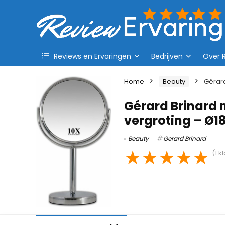
Reviews en Ervaringen
Bedrijven
Over 
Home
Beauty
Gérard
Gérard Brinard 
vergroting – Ø
Beauty
Gerard Brinard
★
★
★
★
★
(
1
kl