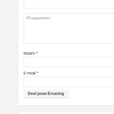
ren
Naam
*
E-mail
*