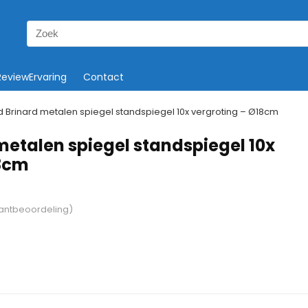
Search
for:
ReviewErvaring
Contact
 Brinard metalen spiegel standspiegel 10x vergroting – Ø18cm
metalen spiegel standspiegel 10x
18cm
antbeoordeling)