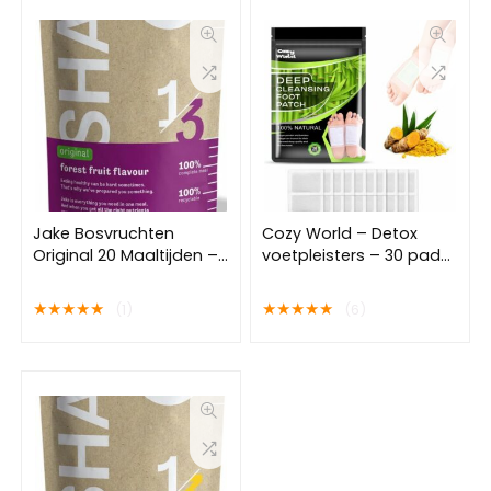
Jake Bosvruchten
Cozy World – Detox
Original 20 Maaltijden –
voetpleisters – 30 pads
Vegan
– 2 weken kuur –
Maaltijdvervanger –
Voordeelverpakking –
★
★
★
★
★
★
★
★
★
★
(1)
(6)
Poeder Maaltijdshake –
Detoxkuur –
Plantaardig, Rijk aan
Voetverzorging – Detox
voedingsstoffen, Veel
– Afvallen –
Eiwitten – Shakes
afslankpleisters