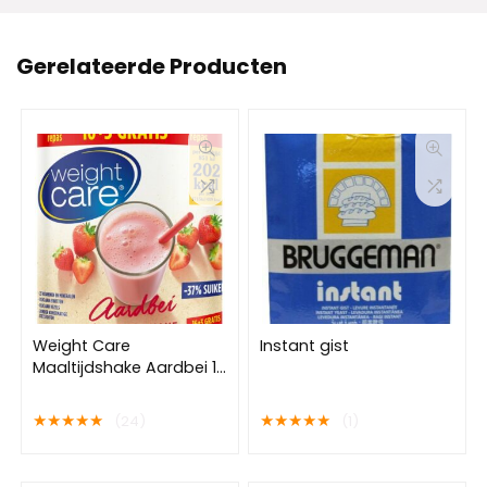
Gerelateerde Producten
Weight Care
Instant gist
Maaltijdshake Aardbei 16
+ 3 gratis maaltijden
★
★
★
★
★
★
★
★
★
★
(24)
(1)