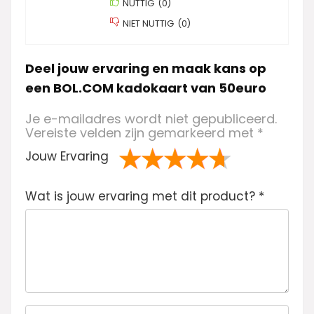
NUTTIG
(
0
)
NIET NUTTIG
(
0
)
Deel jouw ervaring en maak kans op
een BOL.COM kadokaart van 50euro
Je e-mailadres wordt niet gepubliceerd.
Vereiste velden zijn gemarkeerd met
*
Jouw Ervaring
1
2 van
3 van de 5
4 van de 5
5 van de 5
Wat is jouw ervaring met dit product?
va
de 5
sterren
sterren
sterren
*
n
sterren
de
5
ste
rre
n