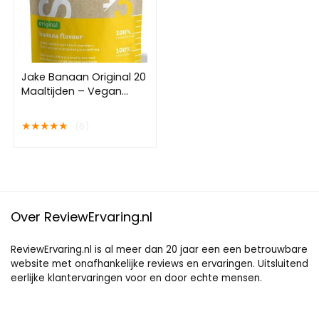
Jake Banaan Original 20
Maaltijden – Vegan
Maaltijdvervanger –
Poeder Maaltijdshake –
★
★
★
★
★
(6)
Plantaardig, Rijk aan
voedingsstoffen, Veel
Eiwitten – Shakes
Over ReviewErvaring.nl
ReviewErvaring.nl is al meer dan 20 jaar een een betrouwbare
website met onafhankelijke reviews en ervaringen. Uitsluitend
eerlijke klantervaringen voor en door echte mensen.