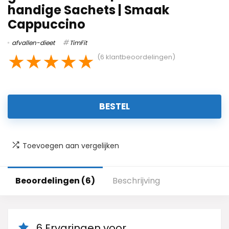
handige Sachets | Smaak
Cappuccino
afvallen-dieet
TimFit
★
★
★
★
★
(
6
klantbeoordelingen)
BESTEL
Toevoegen aan vergelijken
Beoordelingen (6)
Beschrijving
6 Ervaringen voor