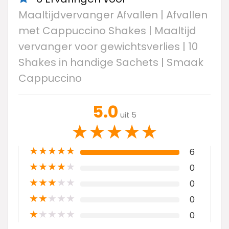
Maaltijdvervanger Afvallen | Afvallen
met Cappuccino Shakes | Maaltijd
vervanger voor gewichtsverlies | 10
Shakes in handige Sachets | Smaak
Cappuccino
5.0
uit 5
★
★
★
★
★
★
★
★
★
★
6
★
★
★
★
★
0
★
★
★
★
★
0
★
★
★
★
★
0
★
★
★
★
★
0