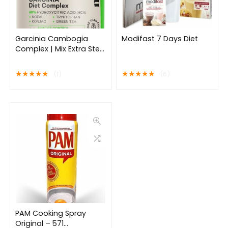
Garcinia Cambogia
Modifast 7 Days Diet
Complex | Mix Extra Sterk
| Vet Verbranden | 60
capsules | 100%
★
★
★
★
★
★
★
★
★
★
(1)
(6)
Natuurlijk
PAM Cooking Spray
Original – 571