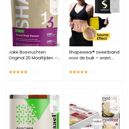
Jake Bosvruchten
Shapewear® zweetband
Original 20 Maaltijden –
voor de buik – waist
Vegan
trainer – Buikband
Maaltijdvervanger –
afvallen – Afslankband
★
★
★
★
★
★
★
★
★
★
(1)
(6)
Poeder Maaltijdshake –
buik – waist shaper
Plantaardig, Rijk aan
man/vrouw
voedingsstoffen, Veel
Eiwitten – Shakes