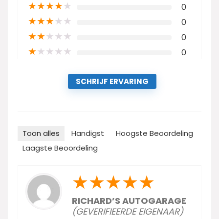
★
★
★
★
★
0
★
★
★
★
★
0
★
★
★
★
★
0
★
★
★
★
★
0
SCHRIJF ERVARING
Toon alles
Handigst
Hoogste Beoordeling
Laagste Beoordeling
★
★
★
★
★
RICHARD’S AUTOGARAGE
(GEVERIFIEERDE EIGENAAR)