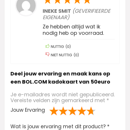
INEKE SMIT
(GEVERIFIEERDE
EIGENAAR)
Ze hebben altijd wat ik
nodig heb op voorraad.
NUTTIG
(
0
)
NIET NUTTIG
(
0
)
Deel jouw ervaring en maak kans op
een BOL.COM kadokaart van 50euro
Je e-mailadres wordt niet gepubliceerd.
Vereiste velden zijn gemarkeerd met
*
Jouw Ervaring
1
2 van
3 van de 5
4 van de 5
5 van de 5
Wat is jouw ervaring met dit product?
va
de 5
sterren
sterren
sterren
*