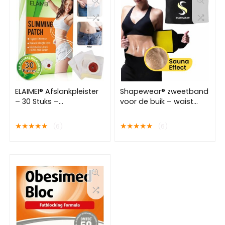
ELAIMEI® Afslankpleister
Shapewear® zweetband
– 30 Stuks –
voor de buik – waist
Maandbehandeling –
trainer – Buikband
Magnetisch – Detox –
afvallen – Afslankband
★
★
★
★
★
★
★
★
★
★
(6)
(6)
Slimming Patch – Afval
buik – waist shaper
Pleister – Navel Pleister –
man/vrouw
Buik Pleister – Slim
Patches – Dieet Pleister
– Afslanken – Afvallen –
Vet Verbrander – Belly