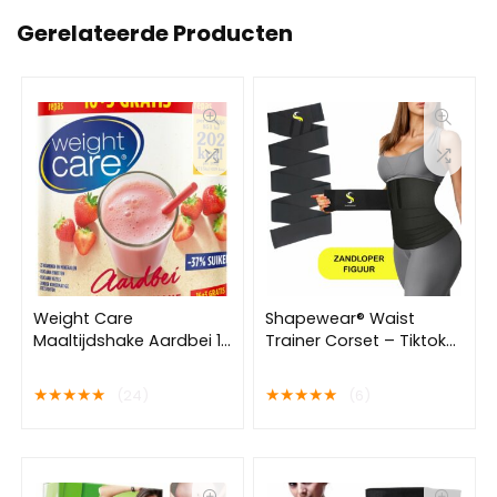
Gerelateerde Producten
Weight Care
Shapewear® Waist
Maaltijdshake Aardbei 16
Trainer Corset – Tiktok
+ 3 gratis maaltijden
Korset – Zweet
buikband – Waist
★
★
★
★
★
★
★
★
★
★
(24)
(6)
Shaper – Corrigerend
Ondergoed Dames –
Zweetband – One Size 4
M – Inclusief E-book