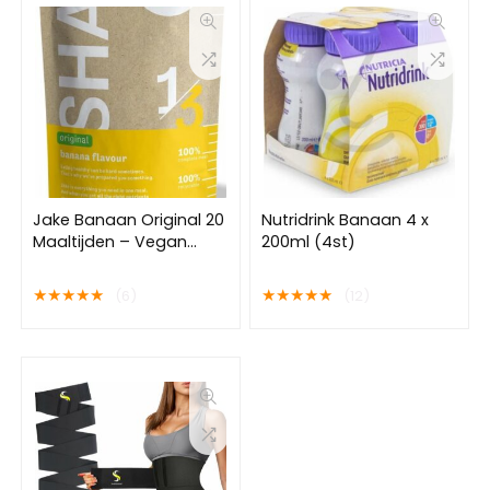
Jake Banaan Original 20
Nutridrink Banaan 4 x
Maaltijden – Vegan
200ml (4st)
Maaltijdvervanger –
Poeder Maaltijdshake –
★
★
★
★
★
★
★
★
★
★
(6)
(12)
Plantaardig, Rijk aan
voedingsstoffen, Veel
Eiwitten – Shakes