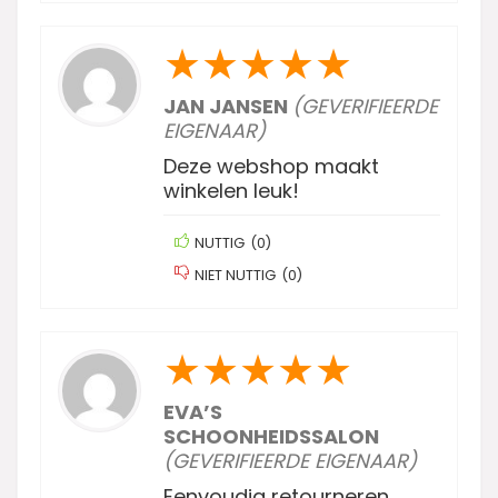
★
★
★
★
★
JAN JANSEN
(GEVERIFIEERDE
EIGENAAR)
Deze webshop maakt
winkelen leuk!
NUTTIG
(
0
)
NIET NUTTIG
(
0
)
★
★
★
★
★
EVA’S
SCHOONHEIDSSALON
(GEVERIFIEERDE EIGENAAR)
Eenvoudig retourneren,