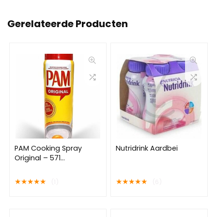
Gerelateerde Producten
PAM Cooking Spray
Nutridrink Aardbei
Original – 571
Doseringen – 6oz – 170
Gram
★
★
★
★
★
★
★
★
★
★
(1)
(6)