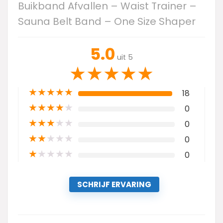
Buikband Afvallen – Waist Trainer –
Sauna Belt Band – One Size Shaper
5.0
uit 5
★
★
★
★
★
★
★
★
★
★
18
★
★
★
★
★
0
★
★
★
★
★
0
★
★
★
★
★
0
★
★
★
★
★
0
SCHRIJF ERVARING