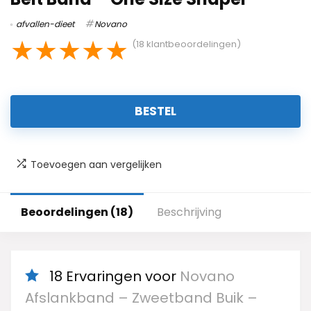
afvallen-dieet
Novano
★
★
★
★
★
(
18
klantbeoordelingen)
BESTEL
Toevoegen aan vergelijken
Beoordelingen (18)
Beschrijving
18 Ervaringen voor
Novano
Afslankband – Zweetband Buik –