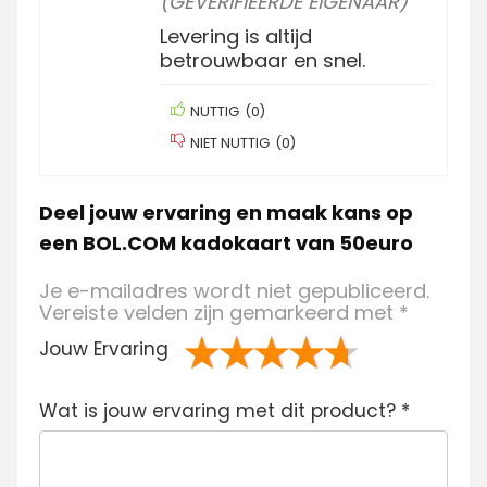
(GEVERIFIEERDE EIGENAAR)
Levering is altijd
betrouwbaar en snel.
NUTTIG
(
0
)
NIET NUTTIG
(
0
)
Deel jouw ervaring en maak kans op
een BOL.COM kadokaart van 50euro
Je e-mailadres wordt niet gepubliceerd.
Vereiste velden zijn gemarkeerd met
*
Jouw Ervaring
1
2 van
3 van de 5
4 van de 5
5 van de 5
Wat is jouw ervaring met dit product?
va
de 5
sterren
sterren
sterren
*
n
sterren
de