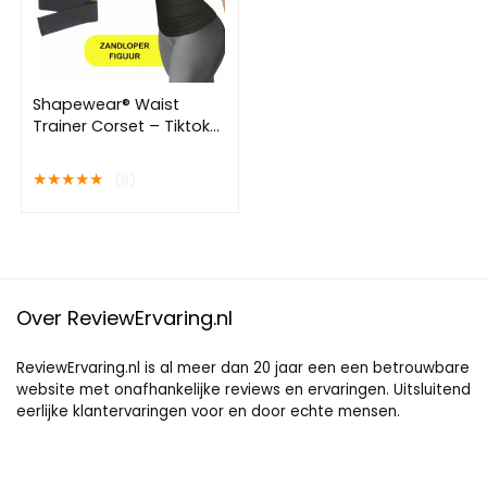
Shapewear® Waist
Trainer Corset – Tiktok
Korset – Zweet
buikband – Waist
★
★
★
★
★
(6)
Shaper – Corrigerend
Ondergoed Dames –
Zweetband – One Size 4
M – Inclusief E-book
Over ReviewErvaring.nl
ReviewErvaring.nl is al meer dan 20 jaar een een betrouwbare
website met onafhankelijke reviews en ervaringen. Uitsluitend
eerlijke klantervaringen voor en door echte mensen.