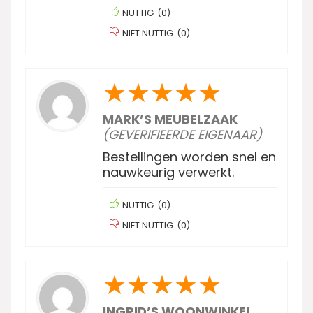
NUTTIG
(
0
)
NIET NUTTIG
(
0
)
★
★
★
★
★
MARK’S MEUBELZAAK
(GEVERIFIEERDE EIGENAAR)
Bestellingen worden snel en
nauwkeurig verwerkt.
NUTTIG
(
0
)
NIET NUTTIG
(
0
)
★
★
★
★
★
INGRID’S WOONWINKEL