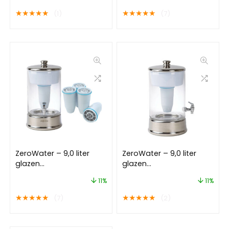
★
★
★
★
★
★
★
★
★
★
(1)
(7)
ZeroWater – 9,0 liter
ZeroWater – 9,0 liter
glazen
glazen
waterfiltersysteem –
waterfiltersysteem
11%
11%
Met 5 Filters
★
★
★
★
★
★
★
★
★
★
(7)
(2)