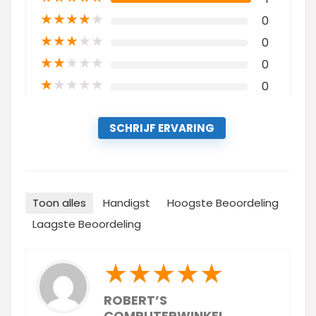
★
★
★
★
★
0
★
★
★
★
★
0
★
★
★
★
★
0
★
★
★
★
★
0
SCHRIJF ERVARING
Toon alles
Handigst
Hoogste Beoordeling
Laagste Beoordeling
★
★
★
★
★
ROBERT’S
COMPUTERWINKEL