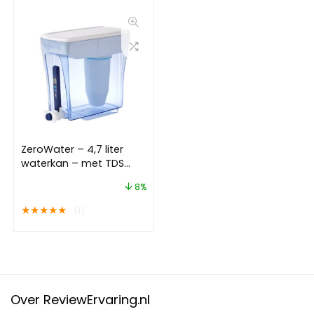
ZeroWater – 4,7 liter
waterkan – met TDS
meter
8%
★
★
★
★
★
(1)
Over ReviewErvaring.nl