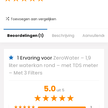
Toevoegen aan vergelijken
Beoordelingen (1)
Beschrijving
Aanvullende 
1 Ervaring voor
ZeroWater – 1,9
liter waterkan rond – met TDS meter
– Met 3 Filters
5.0
uit 5
★
★
★
★
★
★
★
★
★
★
1