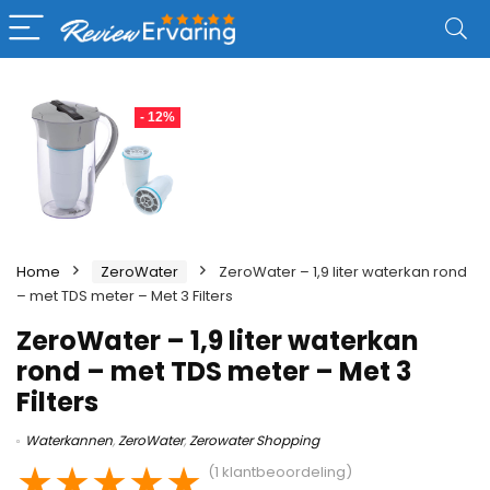
- 12%
Home
ZeroWater
ZeroWater – 1,9 liter waterkan rond
– met TDS meter – Met 3 Filters
ZeroWater – 1,9 liter waterkan
rond – met TDS meter – Met 3
Filters
Waterkannen
,
ZeroWater
,
Zerowater Shopping
★
★
★
★
★
(
1
klantbeoordeling)