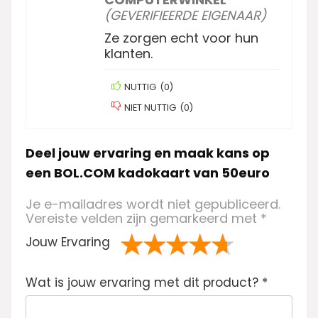
(GEVERIFIEERDE EIGENAAR)
Ze zorgen echt voor hun
klanten.
NUTTIG
(
0
)
NIET NUTTIG
(
0
)
Deel jouw ervaring en maak kans op
een BOL.COM kadokaart van 50euro
Je e-mailadres wordt niet gepubliceerd.
Vereiste velden zijn gemarkeerd met
*
Jouw Ervaring
1
2 van
3 van de 5
4 van de 5
5 van de 5
Wat is jouw ervaring met dit product?
va
de 5
sterren
sterren
sterren
*
n
sterren