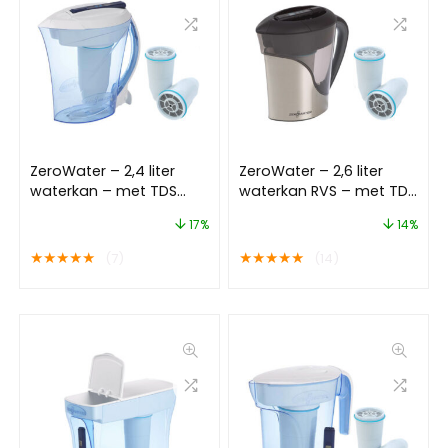
ZeroWater – 2,4 liter
ZeroWater – 2,6 liter
waterkan – met TDS
waterkan RVS – met TDS
meter – Met 3 Filters
meter – Met 3 Filters
17%
14%
★
★
★
★
★
★
★
★
★
★
(7)
(14)