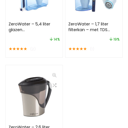
ZeroWater – 5,4 liter
ZeroWater – 1,7 liter
glazen
filterkan – met TDS
waterfiltersysteem
meter – Met 3 Filters
14%
19%
★
★
★
★
★
★
★
★
★
★
(2)
(1)
ZeroWater – 2,6 liter