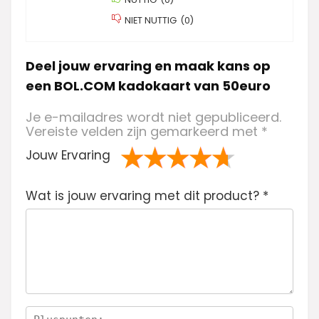
NIET NUTTIG
(
0
)
Deel jouw ervaring en maak kans op
een BOL.COM kadokaart van 50euro
Je e-mailadres wordt niet gepubliceerd.
Vereiste velden zijn gemarkeerd met
*
Jouw Ervaring
1
2 van
3 van de 5
4 van de 5
5 van de 5
Wat is jouw ervaring met dit product?
va
de 5
sterren
sterren
sterren
*
n
sterren
de
5
ste
rre
n