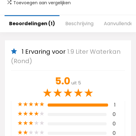
Toevoegen aan vergelijken
Beoordelingen (1)
Beschrijving
Aanvullende 
1 Ervaring voor
1.9 Liter Waterkan
(Rond)
5.0
uit 5
★
★
★
★
★
★
★
★
★
★
1
★
★
★
★
★
0
★
★
★
★
★
0
★
★
★
★
★
0