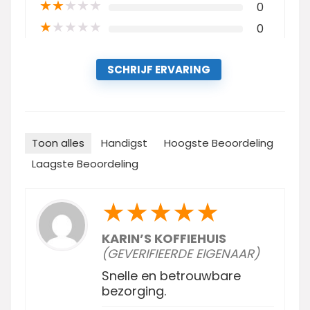
★
★
★
★
★
0
★
★
★
★
★
0
SCHRIJF ERVARING
Toon alles
Handigst
Hoogste Beoordeling
Laagste Beoordeling
★
★
★
★
★
KARIN’S KOFFIEHUIS
(GEVERIFIEERDE EIGENAAR)
Snelle en betrouwbare
bezorging.