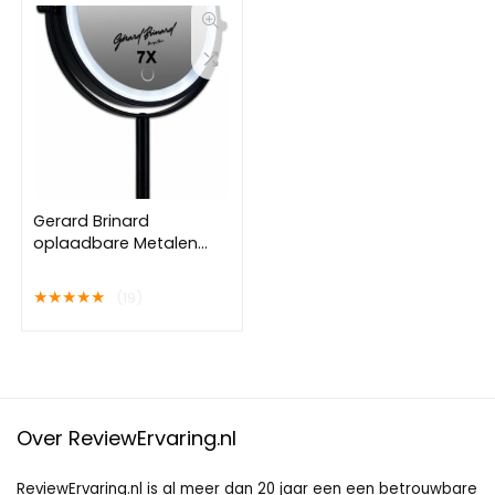
Gerard Brinard
oplaadbare Metalen
make up LED Spiegel
dimbaar zwart,
★
★
★
★
★
(19)
Dubbelzijdig verlicht, 7x
vergroting 18cm
doorsnee, stroomkabel
(USB) – make-upspiegel
– beauty – badkamer
accessoires
Over ReviewErvaring.nl
ReviewErvaring.nl is al meer dan 20 jaar een een betrouwbare