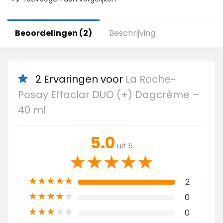
Beoordelingen (2)
Beschrijving
2 Ervaringen voor
La Roche-
Posay Effaclar DUO (+) Dagcrème –
40 ml
5.0
uit 5
★
★
★
★
★
★
★
★
★
★
2
★
★
★
★
★
0
★
★
★
★
★
0