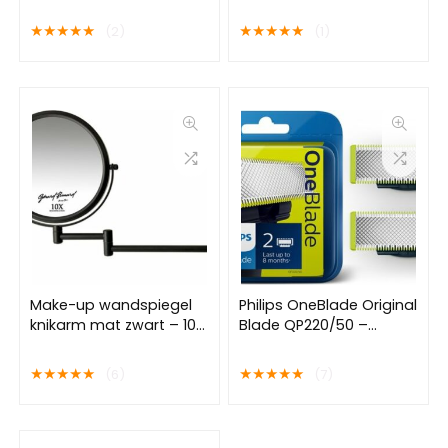
Super – Tampons Met
vergroting – Ø18cm
Inbrenghuls – 56 stuks
★
★
★
★
★
★
★
★
★
★
(2)
(1)
Make-up wandspiegel
Philips OneBlade Original
knikarm mat zwart – 10x
Blade QP220/50 –
vergroting 20cmØ
Vervangmesjes – 2
stuks
★
★
★
★
★
★
★
★
★
★
(6)
(7)