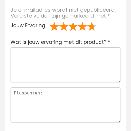
Je e-mailadres wordt niet gepubliceerd.
Vereiste velden zijn gemarkeerd met
*
Jouw Ervaring
1
2 van
3 van de 5
4 van de 5
5 van de 5
Wat is jouw ervaring met dit product?
va
de 5
sterren
sterren
sterren
*
n
sterren
de
5
ste
rre
n