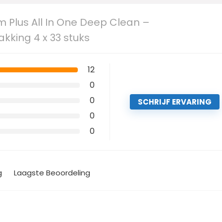
m Plus All In One Deep Clean –
king 4 x 33 stuks
12
0
0
SCHRIJF ERVARING
0
0
g
Laagste Beoordeling