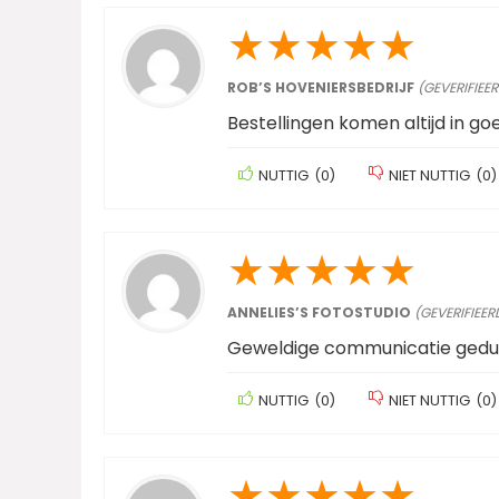
★
★
★
★
★
ROB’S HOVENIERSBEDRIJF
(GEVERIFIEE
Bestellingen komen altijd in go
NUTTIG
(
0
)
NIET NUTTIG
(
0
)
★
★
★
★
★
ANNELIES’S FOTOSTUDIO
(GEVERIFIEER
Geweldige communicatie gedur
NUTTIG
(
0
)
NIET NUTTIG
(
0
)
★
★
★
★
★