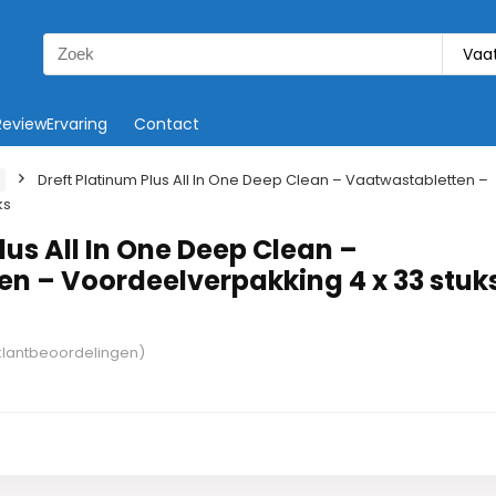
Search
Vaa
for:
ReviewErvaring
Contact
Dreft Platinum Plus All In One Deep Clean – Vaatwastabletten –
ks
lus All In One Deep Clean –
n – Voordeelverpakking 4 x 33 stuk
lantbeoordelingen)