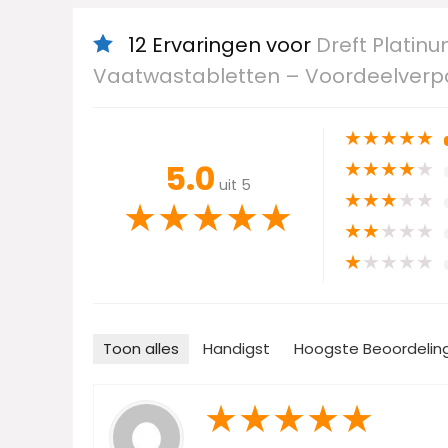
12 Ervaringen voor
Dreft Platinu
Vaatwastabletten – Voordeelverpak
★
★
★
★
★
★
★
★
★
★
5.0
uit 5
★
★
★
★
★
★
★
★
★
★
★
★
★
★
★
★
★
★
★
★
Toon alles
Handigst
Hoogste Beoordelin
★
★
★
★
★