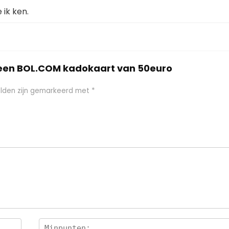
ik ken.
 een BOL.COM kadokaart van 50euro
elden zijn gemarkeerd met
*