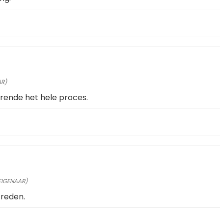
AR)
ende het hele proces.
 EIGENAAR)
 reden.