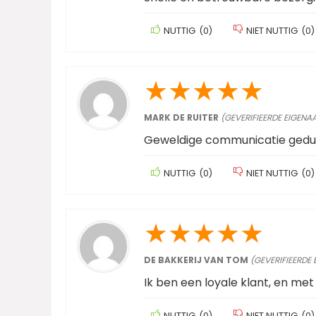
NUTTIG
(
0
)
NIET NUTTIG
(
0
)
★
★
★
★
★
MARK DE RUITER
(GEVERIFIEERDE EIGENA
Geweldige communicatie gedur
NUTTIG
(
0
)
NIET NUTTIG
(
0
)
★
★
★
★
★
DE BAKKERIJ VAN TOM
(GEVERIFIEERDE
Ik ben een loyale klant, en met
NUTTIG
(
0
)
NIET NUTTIG
(
0
)