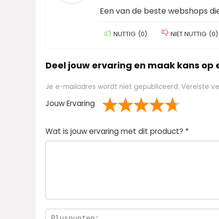
Een van de beste webshops die 
NUTTIG
(
0
)
NIET NUTTIG
(
0
)
Deel jouw ervaring en maak kans op
Je e-mailadres wordt niet gepubliceerd.
Vereiste v
Jouw Ervaring
1
2 van
3 van de 5
4 van de 5
5 van de 5 sterren
Wat is jouw ervaring met dit product?
*
van
de 5
sterren
sterren
de
sterren
5
ster
ren