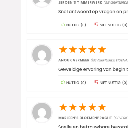
JEROEN’S TIMMERWERK
(GEVERIFIEERDE
Snel antwoord op vragen en p
NUTTIG
(
0
)
NIET NUTTIG
(
0
)
★
★
★
★
★
ANOUK VERMEER
(GEVERIFIEERDE EIGENA
Geweldige ervaring van begin t
NUTTIG
(
0
)
NIET NUTTIG
(
0
)
★
★
★
★
★
MARLEEN’S BLOEMENPRACHT
(GEVERIF
Snelle en betrouwbare bezorgi