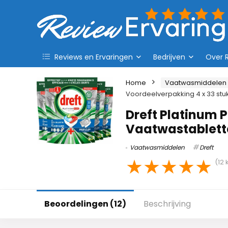
Reviews en Ervaringen
Bedrijven
Over 
Home
Vaatwasmiddelen
Voordeelverpakking 4 x 33 stu
Dreft Platinum P
Vaatwastablette
Vaatwasmiddelen
Dreft
★
★
★
★
★
(
12
k
Beoordelingen (12)
Beschrijving