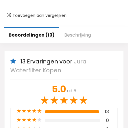
Toevoegen aan vergelijken
Beoordelingen (13)
Beschrijving
13 Ervaringen voor
Jura
Waterfilter Kopen
5.0
uit 5
★
★
★
★
★
★
★
★
★
★
13
★
★
★
★
★
0