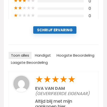
★
★
★
★
★
0
★
★
★
★
★
0
★
★
★
★
★
0
SCHRIJF ERVARING
Toon alles
Handigst
Hoogste Beoordeling
Laagste Beoordeling
★
★
★
★
★
EVA VAN DAM
(GEVERIFIEERDE EIGENAAR)
Altijd blij met mijn
aankopen hier.