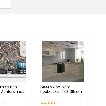
rm Keuken –
LASSEN Complete
t Achterwand –
hoekkeuken 240×165 cm
Fornuis –
met werkblad – Sonoma
 – Marmer –
eiken afwerking
★
★
★
★
★
(6)
(1)
js – Patronen –