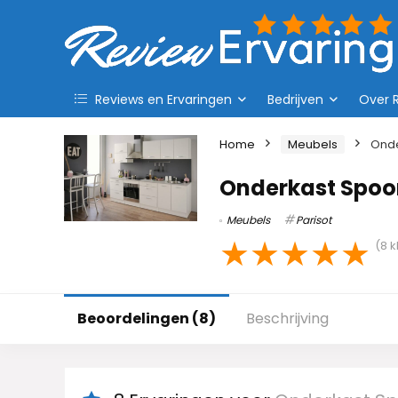
Reviews en Ervaringen
Bedrijven
Over 
Home
Meubels
Onde
Onderkast Spoon
Meubels
Parisot
★
★
★
★
★
(
8
k
Beoordelingen (8)
Beschrijving