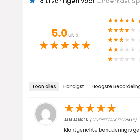
8 Ervaringen voor
Onderkast Sp
★
★
★
★
★
★
★
★
★
★
5.0
uit 5
★
★
★
★
★
★
★
★
★
★
★
★
★
★
★
★
★
★
★
★
Toon alles
Handigst
Hoogste Beoordelin
★
★
★
★
★
JAN JANSEN
(GEVERIFIEERDE EIGENAAR)
Klantgerichte benadering is ge