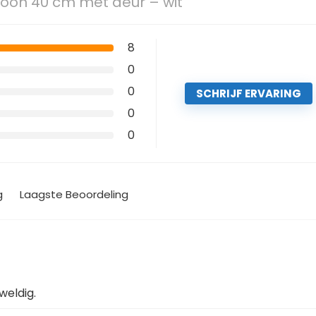
oon 40 cm met deur – wit
8
0
0
SCHRIJF ERVARING
0
0
g
Laagste Beoordeling
weldig.