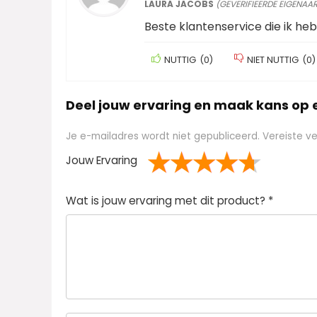
LAURA JACOBS
(GEVERIFIEERDE EIGENAAR
Beste klantenservice die ik h
NUTTIG
(
0
)
NIET NUTTIG
(
0
)
Deel jouw ervaring en maak kans op
Je e-mailadres wordt niet gepubliceerd.
Vereiste v
Jouw Ervaring
1
2 van
3 van de 5
4 van de 5
5 van de 5 sterren
Wat is jouw ervaring met dit product?
*
van
de 5
sterren
sterren
de
sterren
5
ster
ren