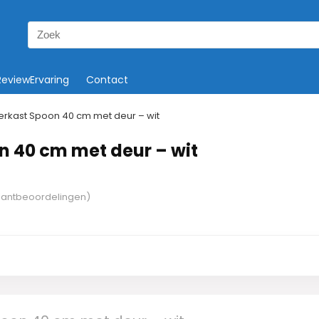
Search
for:
ReviewErvaring
Contact
rkast Spoon 40 cm met deur – wit
 40 cm met deur – wit
lantbeoordelingen)