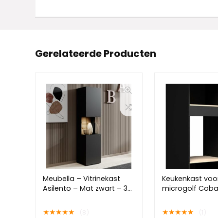
Gerelateerde Producten
Meubella – Vitrinekast
Keukenkast voo
Asilento – Mat zwart – 36
microgolf Coba
cm
zwart/eik
★
★
★
★
★
★
★
★
★
★
(8)
(1)