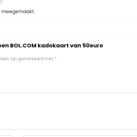
)
eb meegemaakt.
 een BOL.COM kadokaart van 50euro
elden zijn gemarkeerd met
*