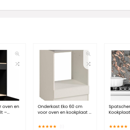
r oven en
Onderkast Eko 60 cm
Spatsche
lt –
voor oven en kookplaat –
Kookplaa
wit
Spatwand 
60×40 cm
★
★
★
★
★
★
★
★
★
★
(1)
Rose – Gri