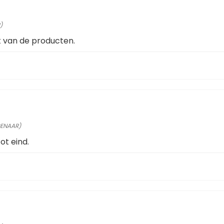
)
it van de producten.
GENAAR)
ot eind.