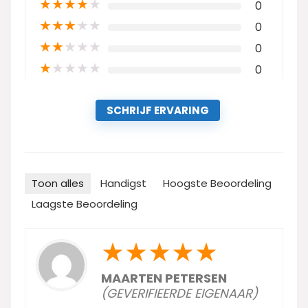
★
★
★
★
★
0
★
★
★
★
★
0
★
★
★
★
★
0
★
★
★
★
★
0
SCHRIJF ERVARING
Toon alles
Handigst
Hoogste Beoordeling
Laagste Beoordeling
★
★
★
★
★
MAARTEN PETERSEN
(GEVERIFIEERDE EIGENAAR)