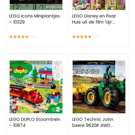
LEGO Icons Miniplantjes
LEGO Disney en Pixar
– 10329
Huis uit de film ‘Up’
Modelbouwset – 43217
★
★
★
★
★
★
★
★
★
★
(6)
(6)
LEGO DUPLO Stoomtrein
LEGO Technic John
– 10874
Deere 9620R 4WD
Tractor – 42136