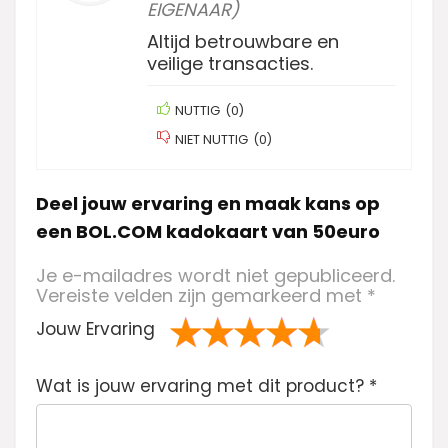
EIGENAAR)
Altijd betrouwbare en
veilige transacties.
NUTTIG
(
0
)
NIET NUTTIG
(
0
)
Deel jouw ervaring en maak kans op
een BOL.COM kadokaart van 50euro
Je e-mailadres wordt niet gepubliceerd.
Vereiste velden zijn gemarkeerd met
*
Jouw Ervaring
1
2 van
3 van de 5
4 van de 5
5 van de 5
Wat is jouw ervaring met dit product?
va
de 5
sterren
sterren
sterren
*
n
sterren
de