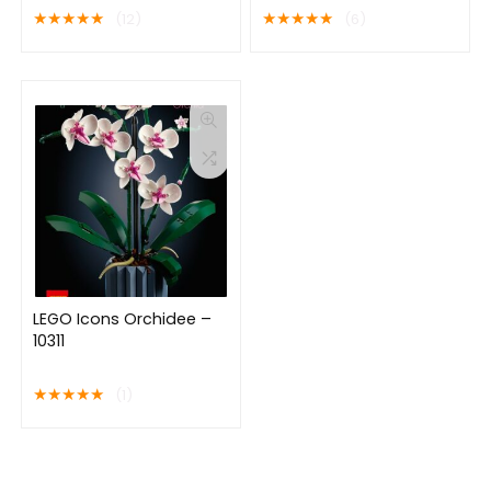
★
★
★
★
★
★
★
★
★
★
(12)
(6)
LEGO Icons Orchidee –
10311
★
★
★
★
★
(1)