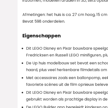
inzoomen, modellen draaien in 3D, sets opsl
Afmetingen: het huis is ca. 27 cm hoog, 15 cm
Bevat 598 onderdelen.
Eigenschappen
Dit LEGO Disney en Pixar bouwbare speelgoe
Fredricksen en Russell LEGO minifiguren, p
De Up huis modelbouw set bevat een sch
haard, plus veel herkenbare filmdetails o
Met accessoires zoals een ballonpomp, eek
favoriete scènes uit de film opnieuw belev
Dit LEGO Disney en Pixar bouwbare speelgo
gebruikt worden als prachtige display in 
De LEGO Builder app begeleidt kinderen op