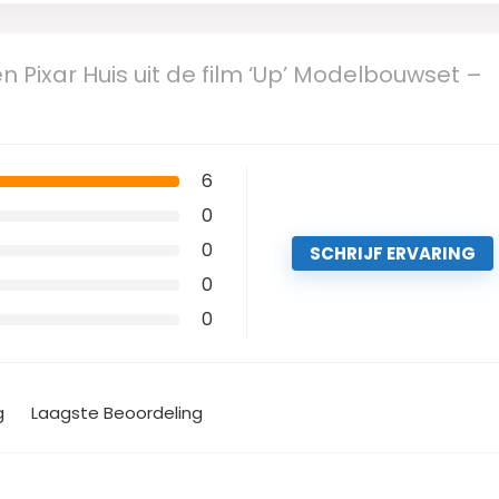
n Pixar Huis uit de film ‘Up’ Modelbouwset –
6
0
0
SCHRIJF ERVARING
0
0
g
Laagste Beoordeling