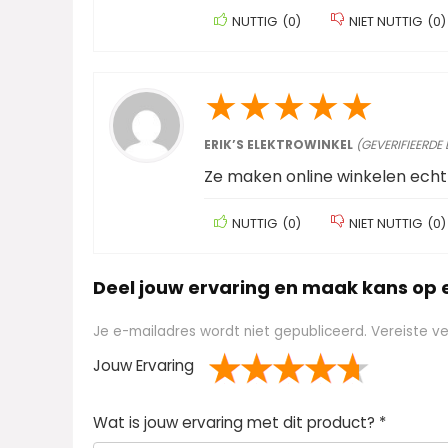
NUTTIG
(
0
)
NIET NUTTIG
(
0
)
★
★
★
★
★
ERIK’S ELEKTROWINKEL
(GEVERIFIEERDE
Ze maken online winkelen echt
NUTTIG
(
0
)
NIET NUTTIG
(
0
)
Deel jouw ervaring en maak kans op
Je e-mailadres wordt niet gepubliceerd.
Vereiste v
Jouw Ervaring
1
2 van
3 van de 5
4 van de 5
5 van de 5 sterren
Wat is jouw ervaring met dit product?
*
van
de 5
sterren
sterren