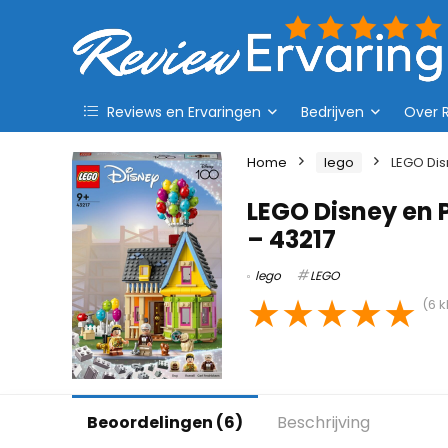
Reviews en Ervaringen
Bedrijven
Over 
Home
lego
LEGO Dis
LEGO Disney en P
– 43217
lego
LEGO
★
★
★
★
★
(
6
k
Beoordelingen (6)
Beschrijving