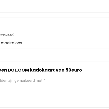
 EIGENAAR)
 moeiteloos.
 een BOL.COM kadokaart van 50euro
elden zijn gemarkeerd met
*