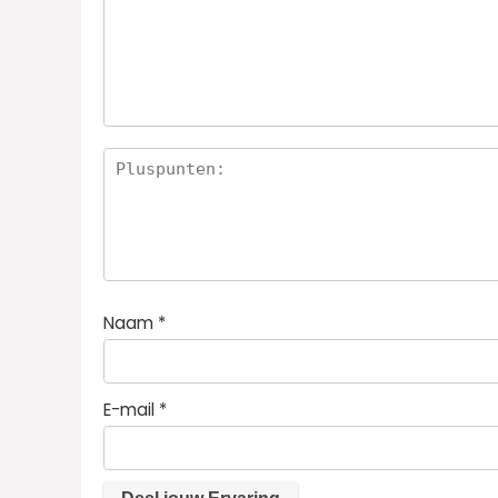
de
sterren
5
ster
ren
Naam
*
E-mail
*