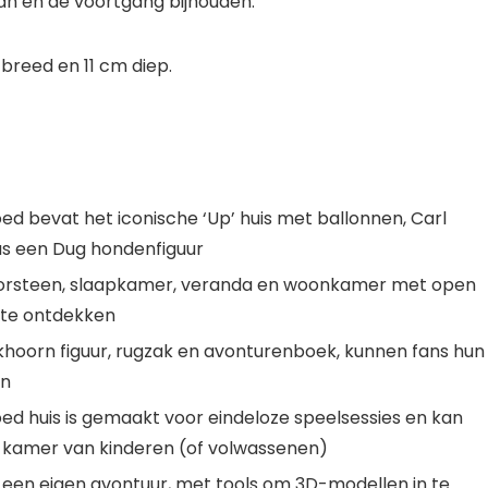
aan en de voortgang bijhouden.
 breed en 11 cm diep.
d bevat het iconische ‘Up’ huis met ballonnen, Carl
lus een Dug hondenfiguur
oorsteen, slaapkamer, veranda en woonkamer met open
m te ontdekken
hoorn figuur, rugzak en avonturenboek, kunnen fans hun
en
ed huis is gemaakt voor eindeloze speelsessies en kan
de kamer van kinderen (of volwassenen)
 een eigen avontuur, met tools om 3D-modellen in te