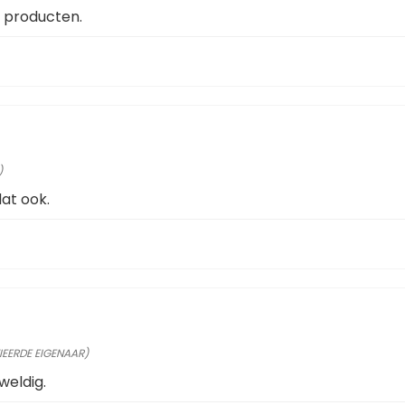
n producten.
)
dat ook.
IEERDE EIGENAAR)
weldig.