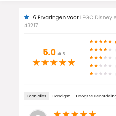
6 Ervaringen voor
LEGO Disney e
43217
★
★
★
★
★
★
★
★
★
★
5.0
uit 5
★
★
★
★
★
★
★
★
★
★
★
★
★
★
★
★
★
★
★
★
Toon alles
Handigst
Hoogste Beoordelin
★
★
★
★
★