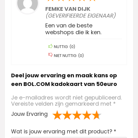
FEMKE VAN DIJK
(GEVERIFIEERDE EIGENAAR)
Een van de beste
webshops die ik ken.
NUTTIG
(
0
)
NIET NUTTIG
(
0
)
Deel jouw ervaring en maak kans op
een BOL.COM kadokaart van 50euro
Je e-mailadres wordt niet gepubliceerd.
Vereiste velden zijn gemarkeerd met
*
Jouw Ervaring
1
2 van
3 van de 5
4 van de 5
5 van de 5
Wat is jouw ervaring met dit product?
va
de 5
sterren
sterren
sterren
*