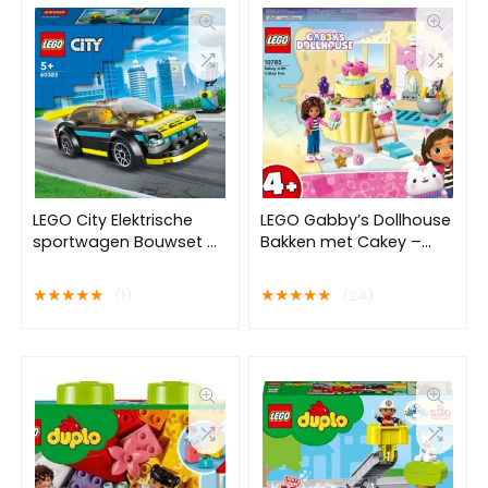
LEGO City Elektrische
LEGO Gabby’s Dollhouse
sportwagen Bouwset –
Bakken met Cakey –
60383
10785
★
★
★
★
★
★
★
★
★
★
(1)
(24)