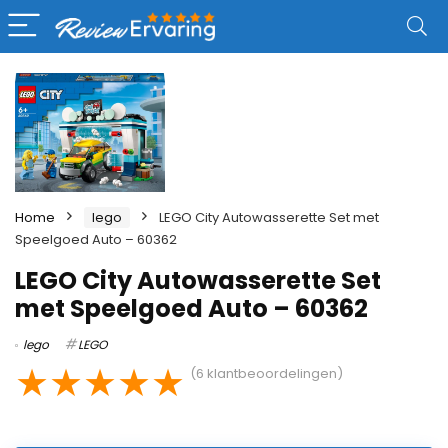
Home
lego
LEGO City Autowasserette Set met
Speelgoed Auto – 60362
LEGO City Autowasserette Set
met Speelgoed Auto – 60362
lego
LEGO
★
★
★
★
★
(
6
klantbeoordelingen)