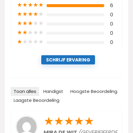
★
★
★
★
★
6
★
★
★
★
★
0
★
★
★
★
★
0
★
★
★
★
★
0
★
★
★
★
★
0
SCHRIJF ERVARING
Toon alles
Handigst
Hoogste Beoordeling
Laagste Beoordeling
★
★
★
★
★
MIRA DE WIT
(GEVERIFIEERDE