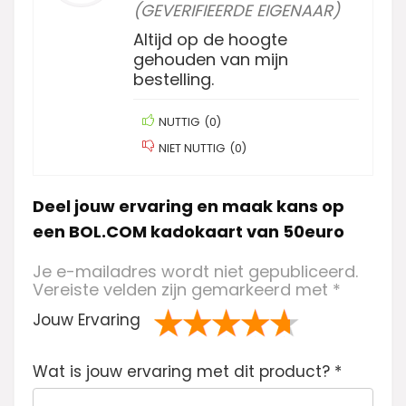
(GEVERIFIEERDE EIGENAAR)
Altijd op de hoogte
gehouden van mijn
bestelling.
NUTTIG
(
0
)
NIET NUTTIG
(
0
)
Deel jouw ervaring en maak kans op
een BOL.COM kadokaart van 50euro
Je e-mailadres wordt niet gepubliceerd.
Vereiste velden zijn gemarkeerd met
*
Jouw Ervaring
1
2 van
3 van de 5
4 van de 5
5 van de 5
Wat is jouw ervaring met dit product?
va
de 5
sterren
sterren
sterren
*
n
sterren