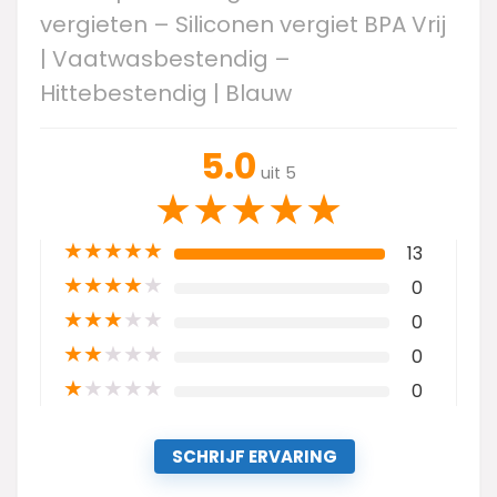
vergieten – Siliconen vergiet BPA Vrij
| Vaatwasbestendig –
Hittebestendig | Blauw
5.0
uit 5
★
★
★
★
★
★
★
★
★
★
13
★
★
★
★
★
0
★
★
★
★
★
0
★
★
★
★
★
0
★
★
★
★
★
0
SCHRIJF ERVARING