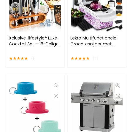
Xclusive-lifestyle® Luxe
Lekro Multifunctionele
Cocktail Set – 16-Delige
Groentesnijder met
Cocktailset – Cocktail
Glazen Ovenschaal –
Shaker Set –
Mandoline – Uiensnijder
★
★
★
★
★
★
★
★
★
★
(1)
(7)
Nederlandstalig
– Frietsnijder –
Receptboekje – RVS
Patatsnijder –
Cocktailrietjes – Een
Groentensnijder- Anti-
Uniek Cadeau
slip mat – Glas & RSV –
12-delig