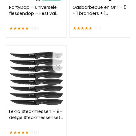
PartyDop – Universele
Gasbarbecue en Grill – 5
flessendop – Festival
+ 1 branders + 1
dop – Partycap –
infrarood zijbrander –
Festidop – Met
Buitenkeuken –
★
★
★
★
★
★
★
★
★
★
(19)
(7)
sleutelhanger – roze –
Edelstaal BBQ
blauw – mintgroen – 3
stuks
Lekro Steakmessen – 8-
delige Steakmessenset
– Vaatwasserbestendig
– RVS – Zwart
★
★
★
★
★
(13)