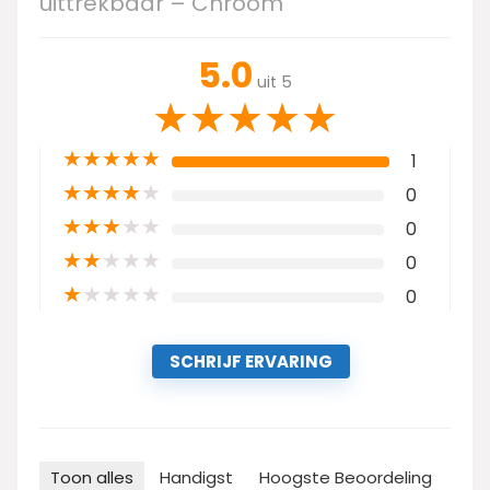
uittrekbaar – Chroom
5.0
uit 5
★
★
★
★
★
★
★
★
★
★
1
★
★
★
★
★
0
★
★
★
★
★
0
★
★
★
★
★
0
★
★
★
★
★
0
SCHRIJF ERVARING
Toon alles
Handigst
Hoogste Beoordeling