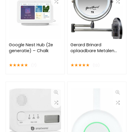
Google Nest Hub (2e
Gerard Brinard
generatie) – Chalk
oplaadbare Metalen
verlichte wand knik arm
badkamer LED Spiegel
★
★
★
★
★
★
★
★
★
★
(7)
(13)
dimbaar chroom,
Dubbelzijdig verlicht, 7x
vergroting 18cm
doorsnee, stroomkabel
(USB)