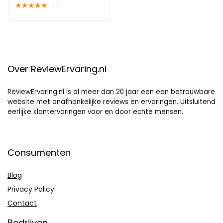
levensduur batterij –
★
★
★
★
★
(7)
Werkt met Philips Hue en
andere sensoren –
Alarmering via app en
ter plaatse
Over ReviewErvaring.nl
ReviewErvaring.nl is al meer dan 20 jaar een een betrouwbare
website met onafhankelijke reviews en ervaringen. Uitsluitend
eerlijke klantervaringen voor en door echte mensen.
Consumenten
Blog
Privacy Policy
Contact
Bedrijven