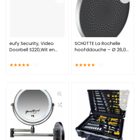
eufy Security, Video
SCHÜTTE La Rochelle
Doorbell S220,Wit en
hoofddouche – Ø 26,0
zwart,Voordeurbellen
cm – 1/2″-aansluiting –
video deurbel met
Chroom & Antraciet
★
★
★
★
★
★
★
★
★
★
(7)
(1)
batterij, 2K HD, geen
maandelijkse kosten,
slimme
persoonsherkenning,
audiofunctie aan beide
zijden, zeer eenvoudige
installatie