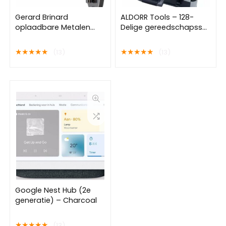
Gerard Brinard
ALDORR Tools – 128-
oplaadbare Metalen
Delige gereedschapsset
verlichte wand knik arm
in koffer – Toolbox –
badkamer LED Spiegel
Gereedschapskoffer
★
★
★
★
★
★
★
★
★
★
(13)
(13)
dimbaar chroom,
Gevuld –
Dubbelzijdig verlicht, 7x
Gereedschapskist –
vergroting 18cm
Schroevendraaierset –
doorsnee, stroomkabel
Steeksleutelset –
(USB)
Handgereedschap –
Basisgereedschap –
Met Momentsleutel
Ratel & Meer
Google Nest Hub (2e
generatie) – Charcoal
★
★
★
★
★
(13)