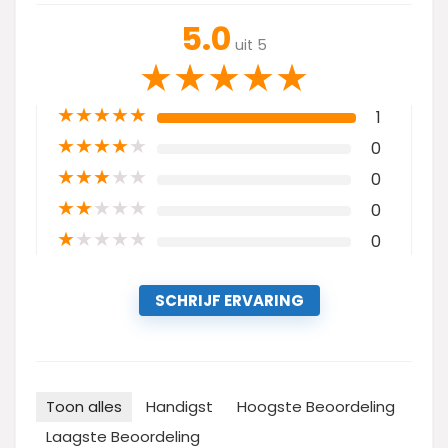
5.0
uit 5
★
★
★
★
★
★
★
★
★
★
1
★
★
★
★
★
0
★
★
★
★
★
0
★
★
★
★
★
0
★
★
★
★
★
0
SCHRIJF ERVARING
Toon alles
Handigst
Hoogste Beoordeling
Laagste Beoordeling