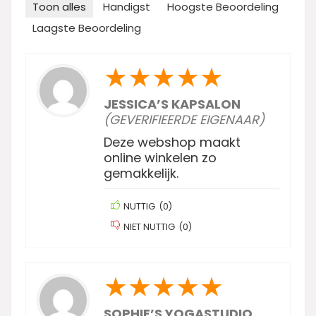
Toon alles
Handigst
Hoogste Beoordeling
Laagste Beoordeling
★
★
★
★
★
JESSICA’S KAPSALON
(GEVERIFIEERDE EIGENAAR)
Deze webshop maakt
online winkelen zo
gemakkelijk.
NUTTIG
(
0
)
NIET NUTTIG
(
0
)
★
★
★
★
★
SOPHIE’S YOGASTUDIO