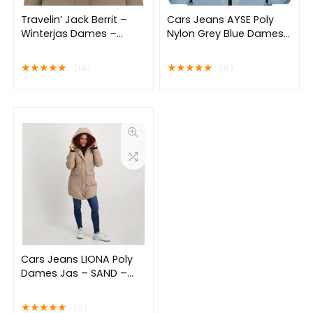
Travelin’ Jack Berrit –
Cars Jeans AYSE Poly
Winterjas Dames –
Nylon Grey Blue Dames
Parka Waterdicht
Jas – Grey Blue – Maat
Winddicht – Bruin –
M
★
★
★
★
★
★
★
★
★
★
(14)
(6)
Maat 46
Cars Jeans LIONA Poly
Dames Jas – SAND –
Maat M
★
★
★
★
★
(2)