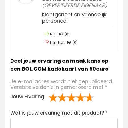
(GEVERIFIEERDE EIGENAAR)
Klantgericht en vriendelijk
personeel.
NUTTIG
(
0
)
NIET NUTTIG
(
0
)
Deel jouw ervaring en maak kans op
een BOL.COM kadokaart van 50euro
Je e-mailadres wordt niet gepubliceerd.
Vereiste velden zijn gemarkeerd met
*
Jouw Ervaring
1
2 van
3 van de 5
4 van de 5
5 van de 5
Wat is jouw ervaring met dit product?
va
de 5
sterren
sterren
sterren
*
n
sterren
de