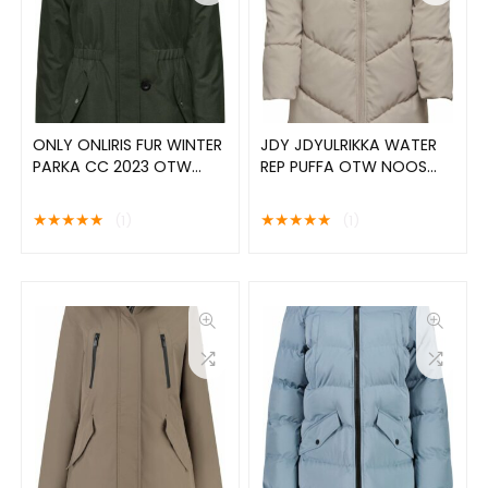
ONLY ONLIRIS FUR WINTER
JDY JDYULRIKKA WATER
PARKA CC 2023 OTW
REP PUFFA OTW NOOS
Dames Parka – Maat L
Dames Jas – Maat XL
★
★
★
★
★
★
★
★
★
★
(1)
(1)