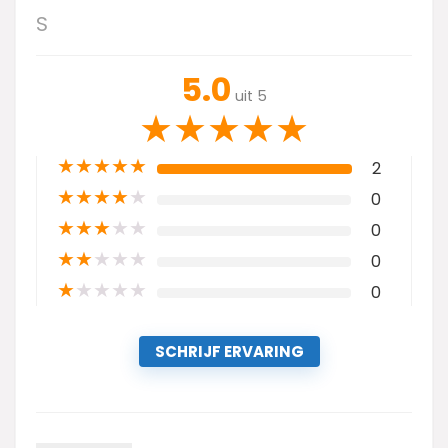
S
5.0
uit 5
★
★
★
★
★
★
★
★
★
★
2
★
★
★
★
★
0
★
★
★
★
★
0
★
★
★
★
★
0
★
★
★
★
★
0
SCHRIJF ERVARING