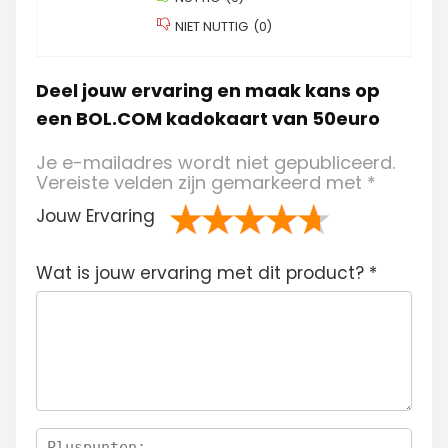
NIET NUTTIG
(
0
)
Deel jouw ervaring en maak kans op
een BOL.COM kadokaart van 50euro
Je e-mailadres wordt niet gepubliceerd.
Vereiste velden zijn gemarkeerd met
*
Jouw Ervaring
1
2 van
3 van de 5
4 van de 5
5 van de 5
Wat is jouw ervaring met dit product?
va
de 5
sterren
sterren
sterren
*
n
sterren
de
5
ste
rre
n