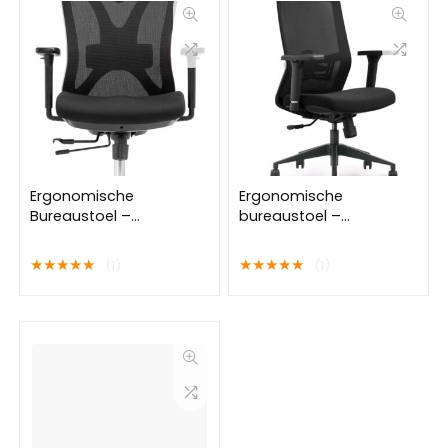
Ergonomische
Ergonomische
Bureaustoel –
bureaustoel –
Bureaustoelen voor
Verstelbare
Volwassenen – Volledig
Kantoorstoel –
★
★
★
★
★
★
★
★
★
★
(1)
(1)
Verstelbaar – EN1335 –
Bureaustoelen voor
Office Chair – Spherite
Volwassenen – Game
Gaming Stoel – Office
Chair – Stane®