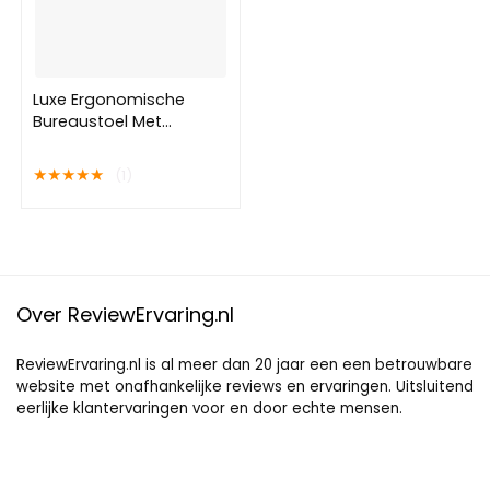
Luxe Ergonomische
Bureaustoel Met
Kantelmechanisme –
Directie Managerstoel
★
★
★
★
★
(1)
Ergonomisch –
Ergonomische Luxe
Racing Style Design
Game Computer Stoel –
Voor
Gamen/Kantoor/Thuiswerken
Over ReviewErvaring.nl
– Extra Dikke Vulling –
Kunstleer – Zwart
ReviewErvaring.nl is al meer dan 20 jaar een een betrouwbare
website met onafhankelijke reviews en ervaringen. Uitsluitend
eerlijke klantervaringen voor en door echte mensen.