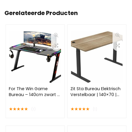
Gerelateerde Producten
For The Win Game
Zit Sta Bureau Elektrisch
Bureau – 140cm zwart –
Verstelbaar | 140×70 |
Gaming Desk met LED
zwart- grijs eiken | met
Verlichting – Incl RGB
geheugenfunctie
★
★
★
★
★
★
★
★
★
★
(1)
(1)
muismat XXL