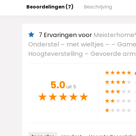
Beoordelingen (7)
Beschrijving
7 Ervaringen voor
Meisterhome®
Onderstel – met wieltjes – – Games
Hoogteverstelling – Gevoerde arml
★
★
★
★
★
★
★
★
★
★
5.0
uit 5
★
★
★
★
★
★
★
★
★
★
★
★
★
★
★
★
★
★
★
★