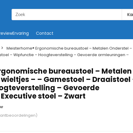
Search
Ka
for:
ReviewErvaring
Contact
Meisterhome® Ergonomische bureaustoel – Metalen Onderstel –
istoel – Wipfunctie – Hoogteverstelling – Gevoerde armleuningen –
rgonomische bureaustoel – Metalen
wieltjes – – Gamestoel – Draaistoel
ogteverstelling – Gevoerde
Executive stoel – Zwart
me
lantbeoordelingen)