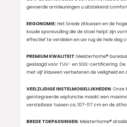
gevoerde armleuningen u uitstekend comfort
ERGONOMIE:
Het brede zitkussen en de hoge 
koude sponsvulling die de stoel helpt zijn v
effectief te verdelen en uw rug de hele dag c
PREMIUM KWALITEIT:
Meisterhome® bureausto
geslaagd voor TUV- en SGS-certificering. De
met vijf klauwen verbeteren de veiligheid en st
VEELZIJDIGE INSTELMOGELIJKHEDEN
: Onze 
geïntegreerde wipfunctie maakt een maximale
verstelbaar tussen ca. 107-117 cm en de zith
BREDE TOEPASSINGEN
: Meisterhome® draaib