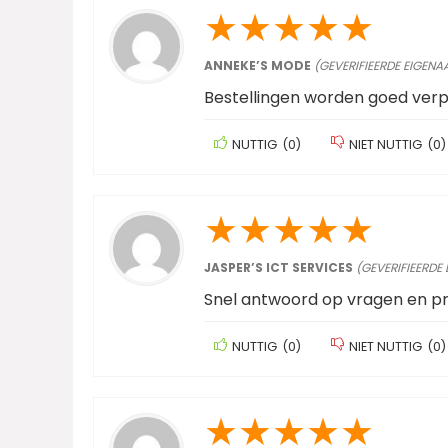
★
★
★
★
★
ANNEKE’S MODE
(GEVERIFIEERDE EIGENA
Bestellingen worden goed ver
NUTTIG
(
0
)
NIET NUTTIG
(
0
)
★
★
★
★
★
JASPER’S ICT SERVICES
(GEVERIFIEERDE
Snel antwoord op vragen en p
NUTTIG
(
0
)
NIET NUTTIG
(
0
)
★
★
★
★
★