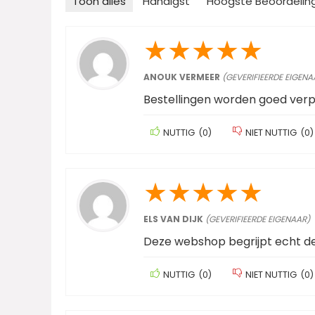
Toon alles
Handigst
Hoogste Beoordelin
★
★
★
★
★
ANOUK VERMEER
(GEVERIFIEERDE EIGENA
Bestellingen worden goed ver
NUTTIG
(
0
)
NIET NUTTIG
(
0
)
★
★
★
★
★
ELS VAN DIJK
(GEVERIFIEERDE EIGENAAR)
Deze webshop begrijpt echt d
NUTTIG
(
0
)
NIET NUTTIG
(
0
)