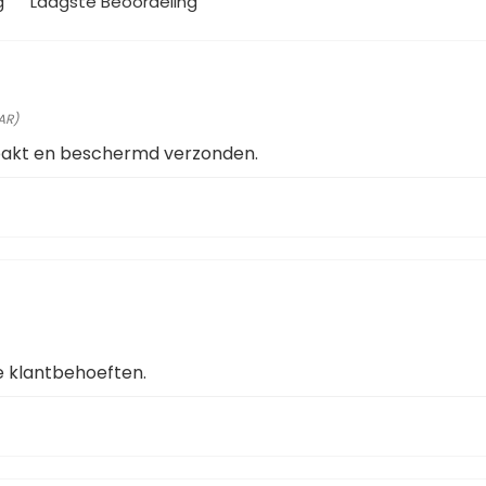
g
Laagste Beoordeling
AR)
pakt en beschermd verzonden.
e klantbehoeften.