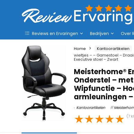
Reviews en Ervaringen
Bedrijven
Over 
Home
Kantoorartikelen
wieltjes – – Gamestoel – Draa
Executive stoel – Zwart
Meisterhome® E
Onderstel – met 
Wipfunctie – Ho
armleuningen – 
Kantoorartikelen
Meisterho
★
★
★
★
★
(
7
k