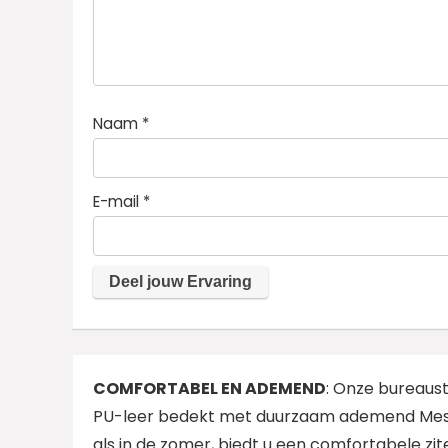
Naam
*
E-mail
*
COMFORTABEL EN ADEMEND
: Onze bureaus
PU-leer bedekt met duurzaam ademend Mesh-
als in de zomer, biedt u een comfortabele zi