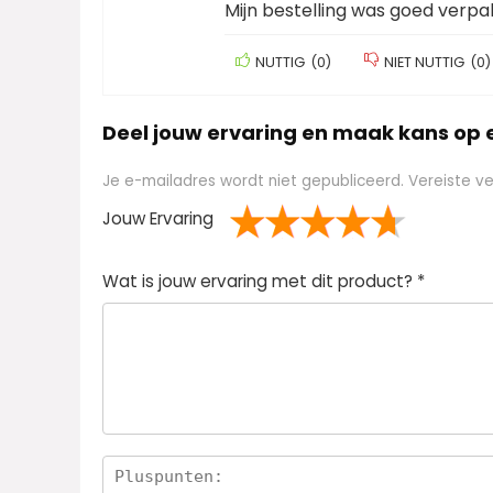
Mijn bestelling was goed verp
NUTTIG
(
0
)
NIET NUTTIG
(
0
)
Deel jouw ervaring en maak kans op
Je e-mailadres wordt niet gepubliceerd.
Vereiste v
Jouw Ervaring
1
2 van
3 van de 5
4 van de 5
5 van de 5 sterren
Wat is jouw ervaring met dit product?
*
van
de 5
sterren
sterren
de
sterren
5
ster
ren