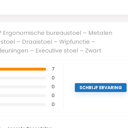
 Ergonomische bureaustoel – Metalen
toel – Draaistoel – Wipfunctie –
euningen – Executive stoel – Zwart
7
0
0
SCHRIJF ERVARING
0
0