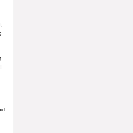
st
g
3
l
id.