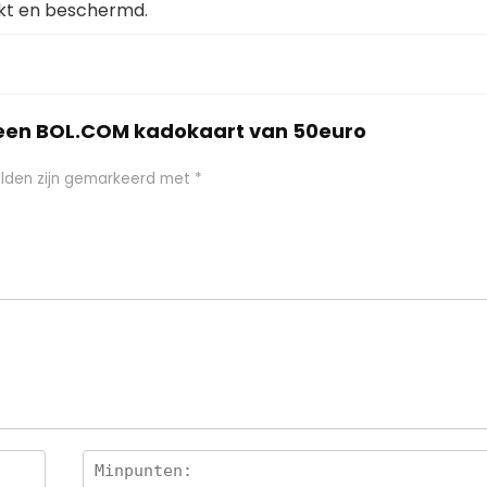
akt en beschermd.
 een BOL.COM kadokaart van 50euro
elden zijn gemarkeerd met
*