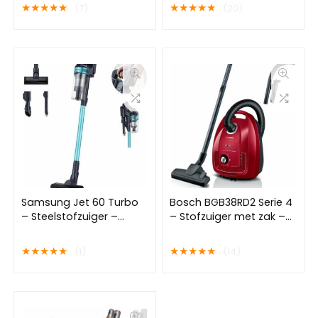
★
★
★
★
★
★
★
★
★
★
(7)
(20)
Samsung Jet 60 Turbo
Bosch BGB38RD2 Serie 4
– Steelstofzuiger –
– Stofzuiger met zak –
VS15A6031R1
Rood
★
★
★
★
★
★
★
★
★
★
(1)
(14)