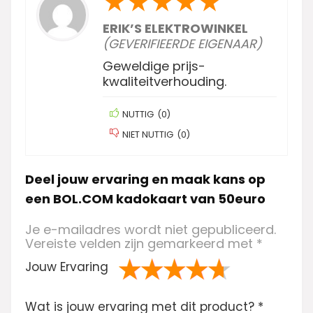
★
★
★
★
★
ERIK’S ELEKTROWINKEL
(GEVERIFIEERDE EIGENAAR)
Geweldige prijs-
kwaliteitverhouding.
NUTTIG
(
0
)
NIET NUTTIG
(
0
)
Deel jouw ervaring en maak kans op
een BOL.COM kadokaart van 50euro
Je e-mailadres wordt niet gepubliceerd.
Vereiste velden zijn gemarkeerd met
*
Jouw Ervaring
1
2 van
3 van de 5
4 van de 5
5 van de 5
Wat is jouw ervaring met dit product?
va
de 5
sterren
sterren
sterren
*