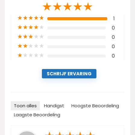
★
★
★
★
★
★
★
★
★
★
1
★
★
★
★
★
0
★
★
★
★
★
0
★
★
★
★
★
0
★
★
★
★
★
0
SCHRIJF ERVARING
Toon alles
Handigst
Hoogste Beoordeling
Laagste Beoordeling