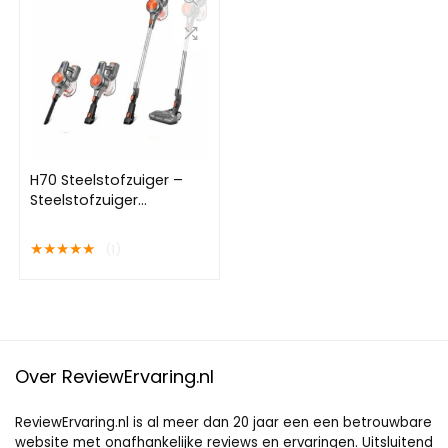
H70 Steelstofzuiger –
Steelstofzuiger
Draadloos –
Steelstofzuigers –
★
★
★
★
★
(1)
Snoerloze
Steelstofzuiger –
Stofzuiger Zonder Zak –
Stofzuiger –
Ingebouwde LED
Lampen
Over ReviewErvaring.nl
ReviewErvaring.nl is al meer dan 20 jaar een een betrouwbare
website met onafhankelijke reviews en ervaringen. Uitsluitend