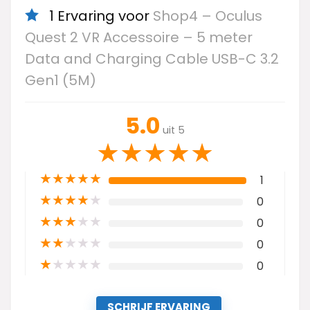
1 Ervaring voor
Shop4 – Oculus
Quest 2 VR Accessoire – 5 meter
Data and Charging Cable USB-C 3.2
Gen1 (5M)
5.0
uit 5
★
★
★
★
★
★
★
★
★
★
1
★
★
★
★
★
0
★
★
★
★
★
0
★
★
★
★
★
0
★
★
★
★
★
0
SCHRIJF ERVARING