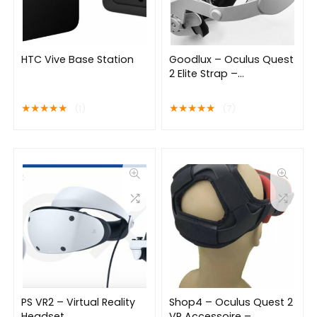
HTC Vive Base Station
Goodlux – Oculus Quest
2 Elite Strap –
Hoofdband – Geschikt
voor de Quest 2
★
★
★
★
★
★
★
★
★
★
(1)
(7)
PS VR2 – Virtual Reality
Shop4 – Oculus Quest 2
Headset
VR Accessoire –