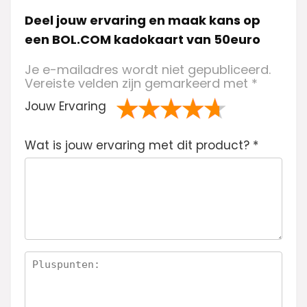
Deel jouw ervaring en maak kans op
een BOL.COM kadokaart van 50euro
Je e-mailadres wordt niet gepubliceerd.
Vereiste velden zijn gemarkeerd met
*
Jouw Ervaring
1
2 van
3 van de 5
4 van de 5
5 van de 5
Wat is jouw ervaring met dit product?
va
de 5
sterren
sterren
sterren
*
n
sterren
de
5
ste
rre
n