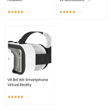
Headband Strap
★
★
★
★
★
★
★
★
★
★
(13)
(1)
VR Bril Wit Smartphone
Virtual Reality
★
★
★
★
★
(8)