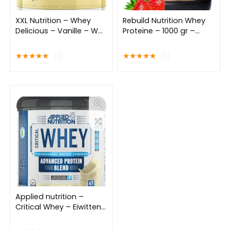
XXL Nutrition – Whey
Rebuild Nutrition Whey
Delicious – Vanille – Wei
Proteïne – 1000 gr –
Eiwitpoeder met BCAA &
Aardbei smaak –
Glutamine, Proteïne
Proteïne Poeder – 40
★
★
★
★
★
★
★
★
★
★
(1)
(1)
poeder, Eiwit shake,
Eiwitshakes –
Whey Protein – 450
Hoogwaardige Eiwitten
gram
Applied nutrition –
Critical Whey – Eiwitten /
Proteine Shake – 2000
Gr – 66 Doseringnen –