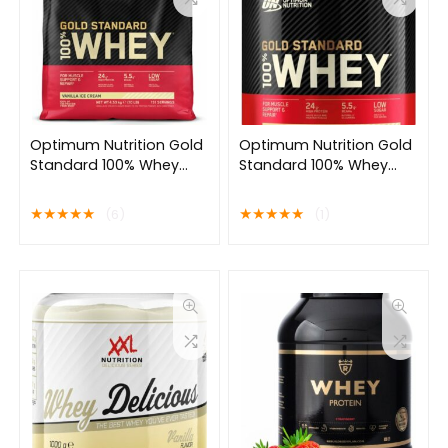
Optimum Nutrition Gold
Optimum Nutrition Gold
Standard 100% Whey
Standard 100% Whey
Protein – Vanilla Ice
Protein – Vanilla Ice
Cream – Proteine
Cream – Proteine
★
★
★
★
★
★
★
★
★
★
(6)
(1)
Poeder – Eiwitshake –
Poeder – Eiwitshake –
4530 gram (146
900 gram (28 servings)
servings)