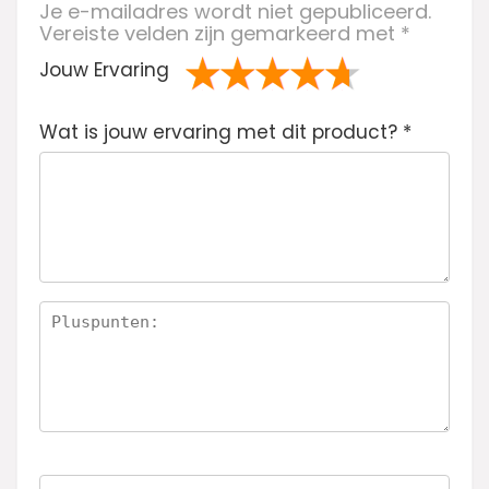
Je e-mailadres wordt niet gepubliceerd.
Vereiste velden zijn gemarkeerd met
*
Jouw Ervaring
1
2 van
3 van de 5
4 van de 5
5 van de 5
Wat is jouw ervaring met dit product?
va
de 5
sterren
sterren
sterren
*
n
sterren
de
5
ste
rre
n