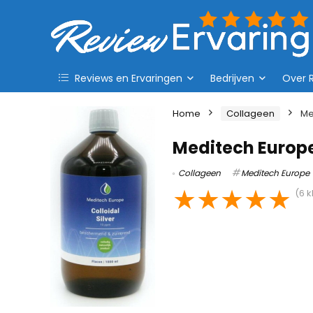
Reviews en Ervaringen
Bedrijven
Over 
Home
Collageen
Me
Meditech Europe
Collageen
Meditech Europe
★
★
★
★
★
(
6
k