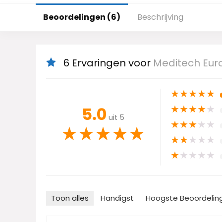
Beoordelingen (6)
Beschrijving
6 Ervaringen voor
Meditech Euro
★
★
★
★
★
★
★
★
★
★
5.0
uit 5
★
★
★
★
★
★
★
★
★
★
★
★
★
★
★
★
★
★
★
★
Toon alles
Handigst
Hoogste Beoordelin