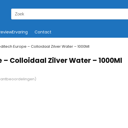
Search
for:
ReviewErvaring
Contact
ditech Europe – Colloidaal Zilver Water – 1000Ml
 – Colloidaal Zilver Water – 1000Ml
lantbeoordelingen)