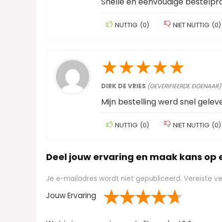
Snelle en eenvoudige bestelpr
NUTTIG
(
0
)
NIET NUTTIG
(
0
)
★
★
★
★
★
DIRK DE VRIES
(GEVERIFIEERDE EIGENAAR)
Mijn bestelling werd snel gelev
NUTTIG
(
0
)
NIET NUTTIG
(
0
)
Deel jouw ervaring en maak kans op
Je e-mailadres wordt niet gepubliceerd.
Vereiste v
Jouw Ervaring
1
2 van
3 van de 5
4 van de 5
5 van de 5 sterren