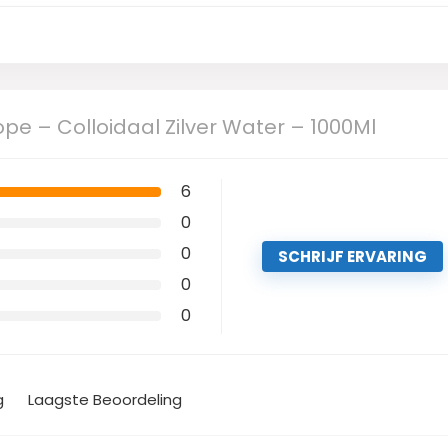
pe – Colloidaal Zilver Water – 1000Ml
6
0
0
SCHRIJF ERVARING
0
0
g
Laagste Beoordeling