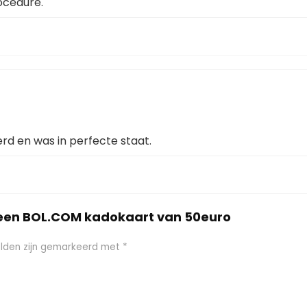
ocedure.
erd en was in perfecte staat.
 een BOL.COM kadokaart van 50euro
elden zijn gemarkeerd met
*