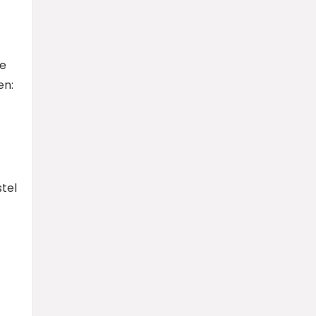
de
en:
tel