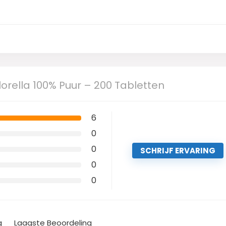
lorella 100% Puur – 200 Tabletten
6
0
0
SCHRIJF ERVARING
0
0
g
Laagste Beoordeling