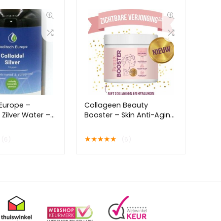
Europe –
Collageen Beauty
 Zilver Water –
Booster – Skin Anti-Aging
– Hyaluronzuur En
Krachtige
★
★
★
★
★
(6)
(6)
Kruidenextracten