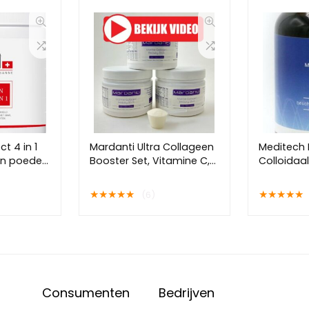
t 4 in 1
Mardanti Ultra Collageen
Meditech 
en poeder
Booster Set, Vitamine C,
Colloidaal
pplement|
Riboflavine (B2), Biotine
1000Ml
erzorging |
(B8), Zink, Koper,
★
★
★
★
★
★
★
★
★
★
(6)
ing | 30
Hyaluronzuur! – Heerlijke
smaak Aardbei
Consumenten
Bedrijven