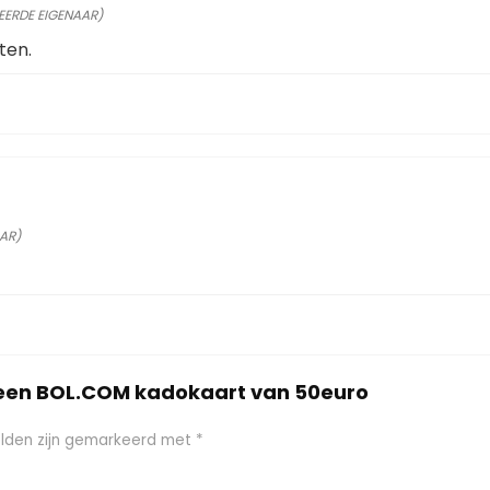
IEERDE EIGENAAR)
ten.
AAR)
 een BOL.COM kadokaart van 50euro
elden zijn gemarkeerd met
*