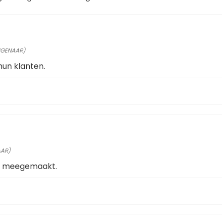
EIGENAAR)
hun klanten.
AAR)
eb meegemaakt.