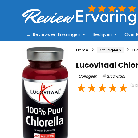
Reviews en Ervaringen
Bedrijven
Over 
Home
Collageen
Lu
Lucovitaal Chlor
Collageen
Lucovitaal
★
★
★
★
★
(
6
k