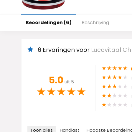
Beoordelingen (6)
Beschrijving
6 Ervaringen voor
Lucovitaal Ch
★
★
★
★
★
★
★
★
★
★
5.0
uit 5
★
★
★
★
★
★
★
★
★
★
★
★
★
★
★
★
★
★
★
★
Toon alles
Handigst
Hoogste Beoordelin