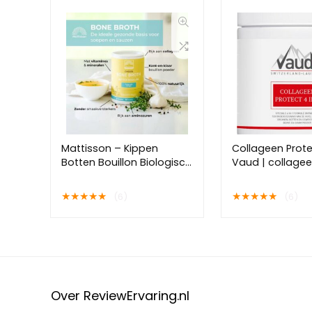
Mattisson – Kippen
Collageen Protec
Botten Bouillon Biologisch
Vaud | collage
– Chicken Bone Broth –
| collageen su
Bottenbouillon Rijk aan
clinique | huidv
★
★
★
★
★
★
★
★
★
★
(6)
(6)
Eiwitten, Mineralen,
gezichtsverzorg
Aminozuren & Collageen
dagen kuur
– 400 gram
Over ReviewErvaring.nl