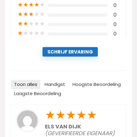
★
★
★
★
★
0
★
★
★
★
★
0
★
★
★
★
★
0
★
★
★
★
★
0
SCHRIJF ERVARING
Toon alles
Handigst
Hoogste Beoordeling
Laagste Beoordeling
★
★
★
★
★
ELS VAN DIJK
(GEVERIFIEERDE EIGENAAR)