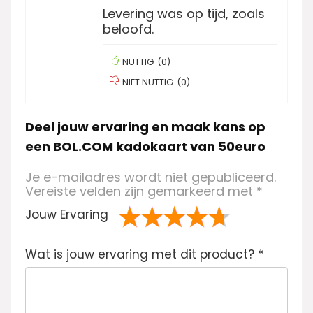
Levering was op tijd, zoals
beloofd.
NUTTIG
(
0
)
NIET NUTTIG
(
0
)
Deel jouw ervaring en maak kans op
een BOL.COM kadokaart van 50euro
Je e-mailadres wordt niet gepubliceerd.
Vereiste velden zijn gemarkeerd met
*
Jouw Ervaring
1
2 van
3 van de 5
4 van de 5
5 van de 5
Wat is jouw ervaring met dit product?
va
de 5
sterren
sterren
sterren
*
n
sterren
de
5