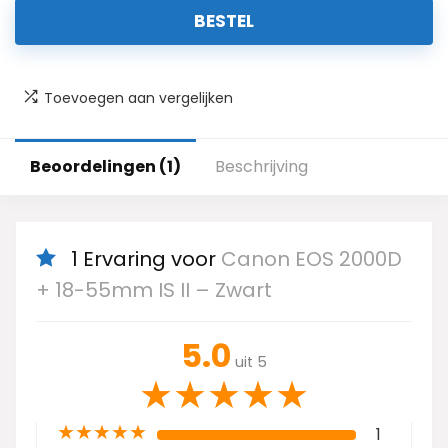
BESTEL
Toevoegen aan vergelijken
Beoordelingen (1)
Beschrijving
1 Ervaring voor
Canon EOS 2000D
+ 18-55mm IS II – Zwart
5.0
uit 5
★
★
★
★
★
★
★
★
★
★
1