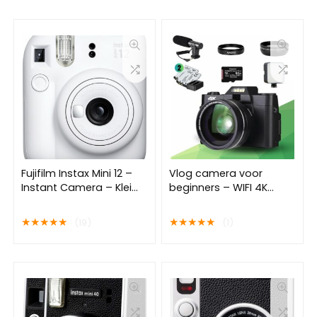
Fujifilm Instax Mini 12 –
Vlog camera voor
Instant Camera – Klei
beginners – WIFI 4K
Wit
48MP 16X digitale
camera – flipscreen –
★
★
★
★
★
★
★
★
★
★
(19)
(1)
macro lens – wide lens
– externe microfoon –
externe ledlicht – 64gb
geheugen kaart – 2
batterijen – vlog
camera – vlog camera
met schermpje